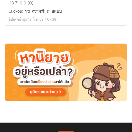
ดา
18
71
0
0 (0)
รี
Cuckold Ntr ความรัก ถ่ายแบบ
น
อัปเดตล่าสุด 19 มิ.ย. 69 / 07:38 น.
เม
อรี่:
ภาย
ใต้
หน้ากาก
จิ้งจอก
ขาว