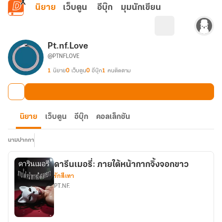
ข้ามไปยังเนื้อหาหลัก
นิยาย
เว็บตูน
อีบุ๊ก
มุมนักเขียน
Pt.nf.Love
@PTNFLOVE
1
นิยาย
0
เว็บตูน
0
อีบุ๊ก
1
คนติดตาม
นิยาย
เว็บตูน
อีบุ๊ก
คอลเล็กชัน
นามปากกา
ดารีนเมอรี่: ภายใต้หน้ากากจิ้งจอกขาว
รักสีเทา
PT.NF.