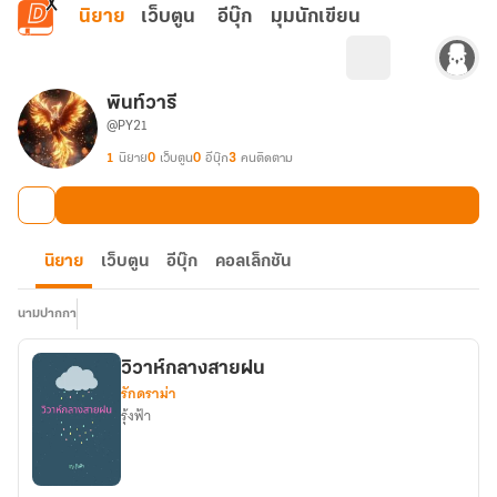
ข้ามไปยังเนื้อหาหลัก
นิยาย
เว็บตูน
อีบุ๊ก
มุมนักเขียน
พินท์วารี
@PY21
1
นิยาย
0
เว็บตูน
0
อีบุ๊ก
3
คนติดตาม
นิยาย
เว็บตูน
อีบุ๊ก
คอลเล็กชัน
นามปากกา
วิวาห์กลางสายฝน
รักดราม่า
รุ้งฟ้า