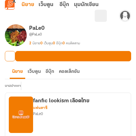
ข้ามไปยังเนื้อหาหลัก
นิยาย
เว็บตูน
อีบุ๊ก
มุมนักเขียน
PaLe0
@PaLe0
2
นิยาย
0
เว็บตูน
0
อีบุ๊ก
0
คนติดตาม
นิยาย
เว็บตูน
อีบุ๊ก
คอลเล็กชัน
นามปากกา
fanfic lookism เลือดไทย
แฟนตาซี
PaLe0