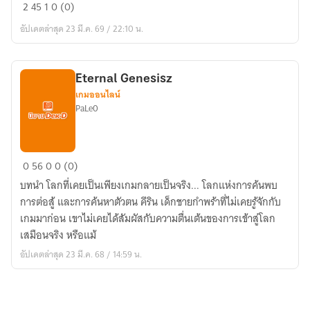
fanfic
2
45
1
0 (0)
lookism
อัปเดตล่าสุด 23 มี.ค. 69 / 22:10 น.
เลือด
ไทย
Eternal Genesisz
เกมออนไลน์
PaLe0
Eternal
0
56
0
0 (0)
Genesisz
บทนำ โลกที่เคยเป็นเพียงเกมกลายเป็นจริง... โลกแห่งการค้นพบ
การต่อสู้ และการค้นหาตัวตน คีริน เด็กชายกำพร้าที่ไม่เคยรู้จักกับ
เกมมาก่อน เขาไม่เคยได้สัมผัสกับความตื่นเต้นของการเข้าสู่โลก
เสมือนจริง หรือแม้
อัปเดตล่าสุด 23 มี.ค. 68 / 14:59 น.