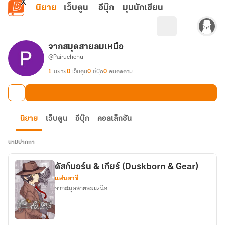
ข้ามไปยังเนื้อหาหลัก
นิยาย
เว็บตูน
อีบุ๊ก
มุมนักเขียน
จากสมุดสายลมเหนือ
@Pairuchchu
1
นิยาย
0
เว็บตูน
0
อีบุ๊ก
0
คนติดตาม
นิยาย
เว็บตูน
อีบุ๊ก
คอลเล็กชัน
นามปากกา
ดัสก์บอร์น & เกียร์ (Duskborn & Gear)
แฟนตาซี
จากสมุดสายลมเหนือ