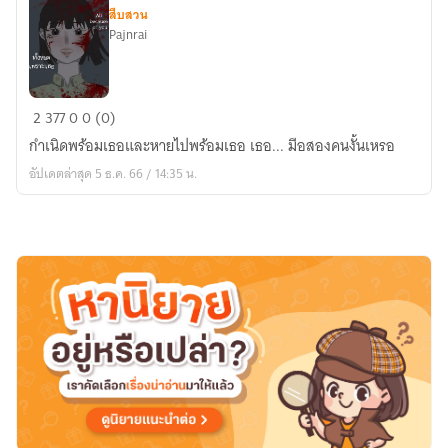
สืบสวน
Pajnrai
ทั้งหมด
2
377
0
0 (0)
เพราะ
กำเนิดพร้อมเธอและหายไปพร้อมเธอ เธอ... มีอสองคนงั้นเหรอ
เธอ
อัปเดตล่าสุด 5 ธ.ค. 66 / 14:35 น.
All
because
of
you