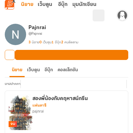
ข้ามไปยังเนื้อหาหลัก
นิยาย
เว็บตูน
อีบุ๊ก
มุมนักเขียน
Pajnrai
@Pajnrai
3
นิยาย
0
เว็บตูน
1
อีบุ๊ก
2
คนติดตาม
นิยาย
เว็บตูน
อีบุ๊ก
คอลเล็กชัน
นามปากกา
สองพี่น้อง​กับ​คฤหาสน์​กรีน​
แฟนตาซี
pajnrai
จบ