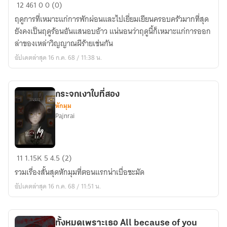
สองพี่น้อง​
12
461
0
0 (0)
กับ​
ฤดูการที่เหมาะแก่การพักผ่อนและไปเยี่ยมเยียนครอบครัวมากที่สุด
คฤหาสน์​
ยังคงเป็นฤดูร้อนอันแสนอบอ้าว​ แน่นอนว่าฤดูนี้ก็เหมาะแก่การออก
กรีน​
ล่าของเหล่าวิญญาณ​ผีร้ายเช่นกัน
อัปเดตล่าสุด 16 ก.ค. 68 / 11:38 น.
กระจกเงาใบที่สอง
หักมุม
Pajnrai
กระจกเงา
11
1.15K
5
4.5 (2)
ใบ
รวมเรื่องสั้นสุดหักมุมที่ตอนแรกน่าเบื่อชะมัด
ที่
อัปเดตล่าสุด 16 ก.ค. 68 / 11:51 น.
สอง
ทั้งหมดเพราะเธอ All because of you