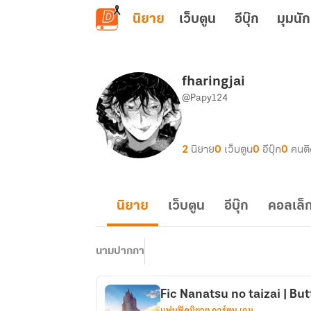
ข้ามไปยังเนื้อหาหลัก
นิยาย
เว็บตูน
อีบุ๊ก
มุมนัก
fharingjai
@Papy124
2
นิยาย
0
เว็บตูน
0
อีบุ๊ก
0
คนต
นิยาย
เว็บตูน
อีบุ๊ก
คอลเล็ก
นามปากกา
Fic Nanatsu no taizai | But
แฟนฟิคนิยาย การ์ตูน เกม