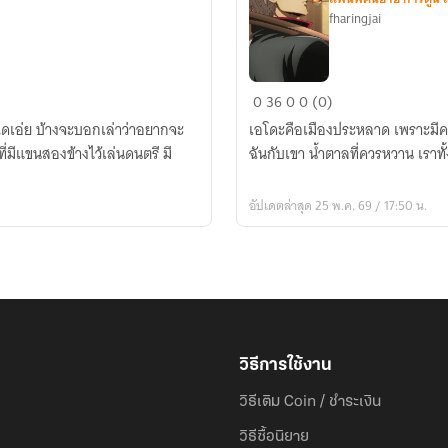
fharingjai
Gintama
0
36
0
0 (0)
|
้ใดเอ่ย บ้างจะบอกเล่าว่าอยากจะ
เอโดะคือเมืองประหลาด เพราะมีคน
น้ำตาล
่มีแขนสองข้างไว้เล่นดนตรี มี
ฉันกับเขา น้ำตาลที่ควรหวาน เราทั้
เปรี้ยว
อัปเดตล่าสุด 25 พ.ค. 69 / 17:50 น.
วิธีการใช้งาน
วิธีเติม Coin / ชำระเงิน
วิธีซื้อนิยาย