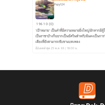
Papy124
Fic
1
96
1
0 (0)
Nanatsu
‘เป้าหมาย‘ เป็นคำที่มีความหมายยิ่งใหญ่นักหากมีผู
no
เป็นราชาบ้างก็อยากเป็นอัศวินสำหรับฉันคงเป็นการที
taizai
เสียงที่ยังสามารถขับขานบทเพลง
|
อัปเดตล่าสุด 25 พ.ค. 69 / 18:00 น.
Butter
foxy
eyes