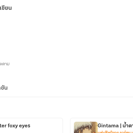
เขียน
ิดตาม
ชัน
ter foxy eyes
Gintama | น้ำตา
แฟนฟิคนิยาย การ์ตูน 