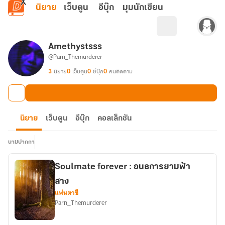
ข้ามไปยังเนื้อหาหลัก
นิยาย
เว็บตูน
อีบุ๊ก
มุมนักเขียน
Amethystsss
@Parn_Themurderer
3
นิยาย
0
เว็บตูน
0
อีบุ๊ก
0
คนติดตาม
นิยาย
เว็บตูน
อีบุ๊ก
คอลเล็กชัน
นามปากกา
Soulmate forever : อนธการยามฟ้า
สาง
แฟนตาซี
Parn_Themurderer