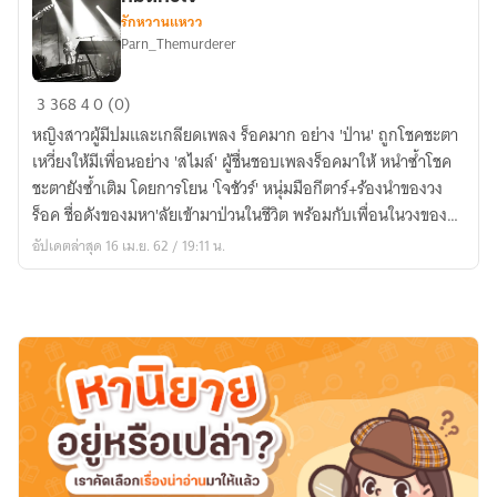
รักหวานแหวว
Parn_Themurderer
Rock
3
368
4
0 (0)
soul
หญิงสาวผู้มีปมและเกลียดเพลง ร็อคมาก อย่าง 'ป่าน' ถูกโชคชะตา
in
เหวี่ยงให้มีเพื่อนอย่าง 'สไมล์' ผู้ชื่นชอบเพลงร็อคมาให้ หนำซ้ำโชค
my
ชะตายังซ้ำเติม โดยการโยน 'โจชัวร์' หนุ่มมือกีตาร์+ร้องนำของวง
veins!
ร็อค ชื่อดังของมหา'ลัยเข้ามาป่วนในชีวิต พร้อมกับเพื่อนในวงของ
รัก
เขา ปมของเธอ
อัปเดตล่าสุด 16 เม.ย. 62 / 19:11 น.
เธอ
ชัดเจน
หมด
หัวใจ