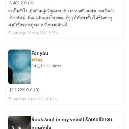
Soulmate
3
462
2
0 (0)
forever
จะเป็นยังไง เมื่อก๊วนคู่อริสุดแสบต้องมาร่วมหัวจมท้าย ลงเรือลำ
:
เดียวกัน ฝ่าฟันกงล้อแห่งโชคชะตาที่จู่ๆ ก็พัดพาทั้งเจ็ดชีวิตทะลุ
อนธการ
มายังจักรวาลคู่ขนาน จักรวาลสองสี...
ยาม
อัปเดตล่าสุด 28 พ.ค. 69 / 18:45 น.
ฟ้า
สาง
For you
รักอื่นๆ
Parn_Themurderer
For
12
1.22K
0
0 (0)
you
อัปเดตล่าสุด 11 ก.พ. 65 / 16:08 น.
Rock soul in my veins! รักเธอชัดเจน
หมดหัวใจ