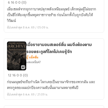
AEON
6
16
0
0 (0)
CELL:
เมื่อเซลล์จากอุกกาบาตปลุกพลังเหนือมนุษย์ เด็กหนุ่มผู้ไม่อยาก
สงคราม
เป็นฮีโร่ต้องลุกขึ้นหยุดราชาวายร้าย ก่อนโลกทั้งใบถูกบังคับให้
วิวัฒน์
วิวัฒน์
เหนือ
อัปเดตล่าสุด 8 ส.ค. 69 / 05:09 น.
มนุษย์
เมื่อราชามอนสเตอร์ตื่น ผมจึงต้องตาม
รอยตระกูลที่โลกไม่เคยรู้จัก
บู๊ แอ๊คชั่น
แสงเหนือ47
เมื่อ
12
16
0
0 (0)
รา
ก่อนมนุษย์จะถือกำเนิด โลกเคยเป็นอาณาจักรของพวกมัน และ
ชา
ตระกูลของผมปกป้องความลับนั้นมานานหลายพันปี
มอน
อัปเดตล่าสุด 6 ส.ค. 69 / 21:09 น.
ส
เตอร์