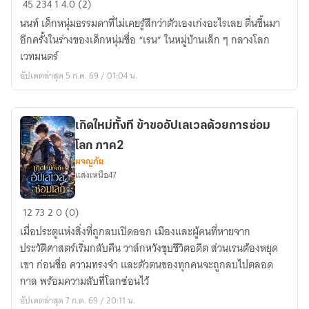
45
234
1
4.0 (2)
ใหม่
นนท์ เด็กหนุ่มธรรมดาที่ไม่เคยรู้สึกว่าตัวเองเก่งอะไรเลย ตื่นขึ้นมา
ทั้งที
อีกครั้งในร่างของเด็กหนุ่มชื่อ “เรน” ในหมู่บ้านเล็ก ๆ กลางโลก
ข้า
เวทมนตร์
ขอ
อัปเดตล่าสุด 5 ก.ค. 69 / 01:04 น.
อัป
เลเวล
ด้วย
เกิดใหม่ทั้งที ข้าขออัปเลเวลด้วยการซ่อม
การ
โลก ภาค2
ซ่อม
ผจญภัย
โลก
แสงเหนือ47
เกิด
12
73
2
0 (0)
ใหม่
เมื่อประตูแห่งสิ่งที่ถูกลบเปิดออก เมืองและผู้คนที่หายจาก
ทั้งที
ประวัติศาสตร์เริ่มกลับคืน วาล์กหวังชุบชีวิตอดีต ส่วนเรนต้องหยุด
ข้า
เขา ก่อนชื่อ ความทรงจำ และตัวตนของทุกคนจะถูกลบไปตลอด
ขอ
กาล พร้อมความลับที่โลกซ่อนไว้
อัป
อัปเดตล่าสุด 7 ก.ค. 69 / 20:11 น.
เลเว