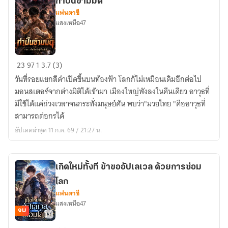
กำปั้นข้ามมิติ
ลืม
แฟนตาซี
ว่า
แสงเหนือ47
ผม
เคย
มี
กำปั้น
23
97
1
3.7 (3)
ตัว
ข้าม
ตน
วันที่รอยแยกสีดำเปิดขึ้นบนท้องฟ้า โลกก็ไม่เหมือนเดิมอีกต่อไป
มิติ
มอนสเตอร์จากต่างมิติได้เข้ามา เมืองใหญ่พังลงในคืนเดียว อาวุธที่
มีใช้ได้แค่ถ่วงเวลาจนกระทั่งมนุษย์คัน พบว่า"มวยไทย "คืออาวุธที่
สามารถต่อกรได้
อัปเดตล่าสุด 11 ก.ค. 69 / 21:27 น.
เกิดใหม่ทั้งที ข้าขออัปเลเวล ด้วยการซ่อม
โลก
แฟนตาซี
แสงเหนือ47
จบ
เกิด