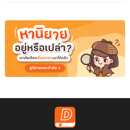
ลด้ว
ยการ
ซ่อม
โลก
ภาค2