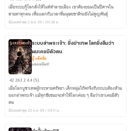
กู้
เมื่อระบบกู้โลกสั่งให้ไนท์ทำลายเมือง เขาต้องยอมเป็นปีศาจใน
โลก
สายตาทุกคน เพื่อแลกกับเวลาที่มนุษยชาติจะยังไม่สูญพันธุ์
บังคับ
อัปเดตล่าสุด 2 ส.ค. 69 / 00:38 น.
ให้
ผม
เป็น
ระบบล่าพระเจ้า: ยิ่งฆ่าเทพ โลกยิ่งลืมว่า
ตัว
ผมเคยมีตัวตน
ร้าย
บู๊ แอ๊คชั่น
แสงเหนือ47
ระบบ
42
263
2
4.4 (5)
ล่า
เมื่อโลกบูชาเทพผู้กระหายศรัทธา เด็กหนุ่มไร้พรจึงรับระบบต้องห้าม
พระเจ้า:
ออกล่าพระเจ้า แม้ทุกชัยชนะจะทำให้โลกค่อย ๆ ลืมว่าเขาเคยมีตัว
ยิ่ง
ตน
ฆ่า
อัปเดตล่าสุด 20 ก.ค. 69 / 04:11 น.
เทพ
โลก
ยิ่ง