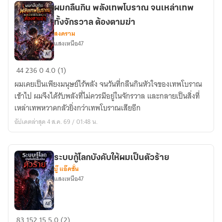
ตื่น
ผมกลืนกิน พลังเทพโบราณ จนเหล่าเทพ
ผม
ทั้งจักรวาล ต้องตามฆ่า
จึง
สงคราม
ต้อง
แสงเหนือ47
ตาม
รอย
ผม
44
236
0
4.0 (1)
ตระกูล
กลืน
ที่
ผมเคยเป็นเพียงมนุษย์ไร้พลัง จนวันที่กลืนกินหัวใจของเทพโบราณ
กิน
โลก
เข้าไป ผมจึงได้รับพลังที่ไม่ควรมีอยู่ในจักรวาล และกลายเป็นสิ่งที่
พลัง
ไม่
เหล่าเทพหวาดกลัวยิ่งกว่าเทพโบราณเสียอีก
เทพ
เคย
อัปเดตล่าสุด 4 ส.ค. 69 / 01:48 น.
โบราณ
รู้จัก
จน
เหล่า
ระบบกู้โลกบังคับให้ผมเป็นตัวร้าย
เทพ
บู๊ แอ๊คชั่น
ทั้ง
แสงเหนือ47
จักรวาล
ต้อง
ตาม
ระบบ
83
152
15
5.0 (2)
ฆ่า