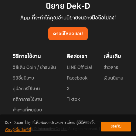
นิยาย Dek-D
App ที่จะทำให้คุณอ่านนิยายจนวางมือถือไม่ลง!
ดาวน์โหลดแอป
วิธีการใช้งาน
ติดต่อเรา
เพิ่มเติม
วิธีเติม Coin / ชำระเงิน
LINE Official
ข่าวสาร
วิธีซื้อนิยาย
Facebook
เขียนนิยาย
คู่มือการใช้งาน
X
กติกาการใช้งาน
Tiktok
คำถามที่พบบ่อย
Dek-D.com ใช้คุกกี้เพื่อพัฒนาประสบการณ์ของ ผู้ใช้ให้ดียิ่งขึ้น
ยอมรับ
เรียนรู้เพิ่มเติมที่นี่
© 2026
Dek-D Interactive Co.,Ltd.
All rights reserved. |
Privacy Policy