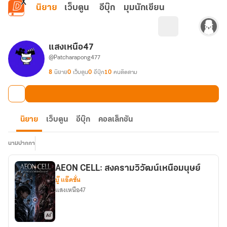
ข้ามไปยังเนื้อหาหลัก
นิยาย
เว็บตูน
อีบุ๊ก
มุมนักเขียน
แสงเหนือ47
@Patcharapong477
8
นิยาย
0
เว็บตูน
0
อีบุ๊ก
10
คนติดตาม
นิยาย
เว็บตูน
อีบุ๊ก
คอลเล็กชัน
นามปากกา
AEON CELL: สงครามวิวัฒน์เหนือมนุษย์
บู๊ แอ๊คชั่น
แสงเหนือ47