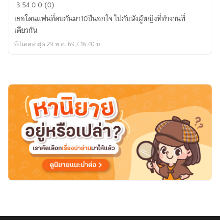
แฟน
3
54
0
0 (0)
ที่
เธอโดนแฟนที่คบกันมา10ปีนอกใจ ไปกับนังผู้หญิงที่ทำงานที่
ดี
เดียวกัน
คือ...แฟน
อัปเดตล่าสุด 29 พ.ค. 69 / 16:40 น.
ใหม่
ค่ะ