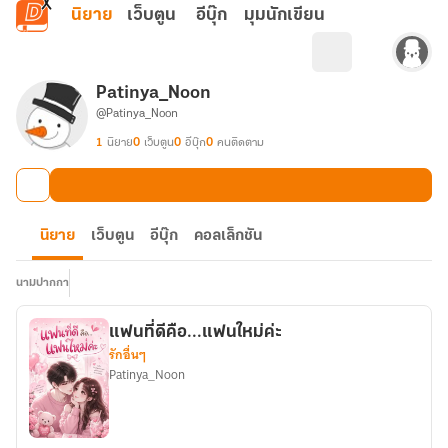
ข้ามไปยังเนื้อหาหลัก
นิยาย
เว็บตูน
อีบุ๊ก
มุมนักเขียน
Patinya_Noon
@Patinya_Noon
1
นิยาย
0
เว็บตูน
0
อีบุ๊ก
0
คนติดตาม
นิยาย
เว็บตูน
อีบุ๊ก
คอลเล็กชัน
นามปากกา
แฟนที่ดีคือ...แฟนใหม่ค่ะ
รักอื่นๆ
Patinya_Noon