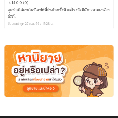
เรื่อง
4
14
0
0 (0)
ราว
อุตส่าห์ได้มาสโลว์ไลฟฟ์ที่ต่างโลกทั้งที แต่ไหงถึงมีมังกรตามมาด้วย
ของ
ล่ะเนี่
ฉัน
อัปเดตล่าสุด 27 ก.ค. 69 / 17:28 น.
และ
คุณ
มังกร