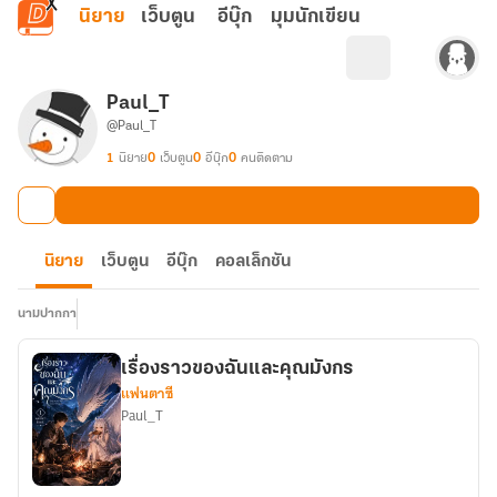
ข้ามไปยังเนื้อหาหลัก
นิยาย
เว็บตูน
อีบุ๊ก
มุมนักเขียน
Paul_T
@Paul_T
1
นิยาย
0
เว็บตูน
0
อีบุ๊ก
0
คนติดตาม
นิยาย
เว็บตูน
อีบุ๊ก
คอลเล็กชัน
นามปากกา
เรื่องราวของฉันและคุณมังกร
แฟนตาซี
Paul_T