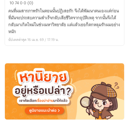
คน
10
74
0
0 (0)
ที่
คนที่ผมสารภาพรักในตอนนั้นปฏิเสธรัก จึงได้พัฒนาตนเองแต่ก่อน
เคย
ที่มันจะประสบความสำเร็จกลับเสียชีวิตจากอุบัติเหตุ จากนั้นจึงได้
สารภาพ
กลับมาเกิดใหม่ในช่วงมหาวิทยาลัย แต่แล้วเธอก็ตกหลุมรักผมอย่าง
รัก
หนัก
ตอน
อัปเดตล่าสุด 16 เม.ย. 69 / 17:19 น.
นั้น
ตอน
นี้
กลับ
ตกหลุม
รัก
ผม
อย่าง
หนัก