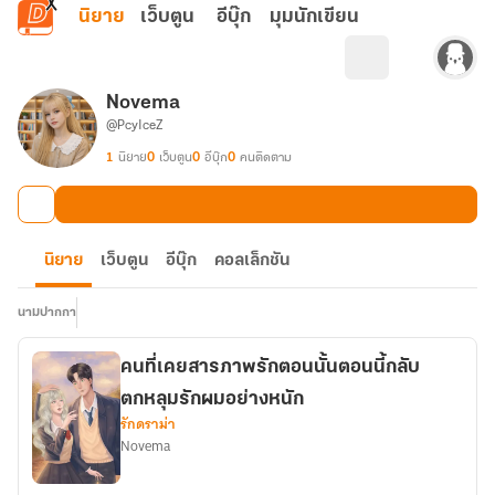
ข้ามไปยังเนื้อหาหลัก
นิยาย
เว็บตูน
อีบุ๊ก
มุมนักเขียน
Novema
@PcyIceZ
1
นิยาย
0
เว็บตูน
0
อีบุ๊ก
0
คนติดตาม
นิยาย
เว็บตูน
อีบุ๊ก
คอลเล็กชัน
นามปากกา
คนที่เคยสารภาพรักตอนนั้นตอนนี้กลับ
ตกหลุมรักผมอย่างหนัก
รักดราม่า
Novema