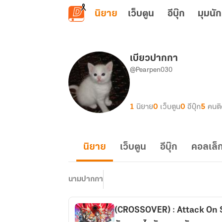
ข้ามไปยังเนื้อหาหลัก
นิยาย
เว็บตูน
อีบุ๊ก
มุมนัก
เบียวปากกา
@Pearpen030
1
นิยาย
0
เว็บตูน
0
อีบุ๊ก
5
คนต
นิยาย
เว็บตูน
อีบุ๊ก
คอลเล็ก
นามปากกา
(CROSSOVER) : Attack On Sw