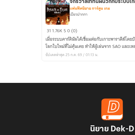
จักรวาลไททันผนวกกับระบบเ
แฟนฟิคนิยาย การ์ตูน เกม
เบียวปากกา
(CROSSOVER)
31
1.76K
5
0 (0)
:
เมื่อระบบคาร์ดินัลได้เชื่อมต่อกับเกาะพาราดีส์โดย
Attack
โลกใบใหม่ที่ไม่คุ้นเคย ทำให้ผู้เล่นจาก SAO และเห
On
อัปเดตล่าสุด 25 ก.ค. 69 / 01:13 น.
Sword
Art
Online
เมื่อ
จักรวาล
ไท
ทัน
ผนวก
กับ
ระบบ
นิยาย Dek-D
เกม