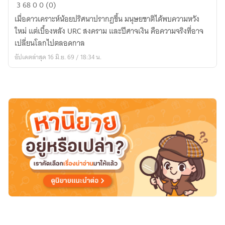
SPARKLING
3
68
0
0 (0)
NOVA
เมื่อดาวเคราะห์น้อยปริศนาปรากฏขึ้น มนุษยชาติได้พบความหวัง
:
ใหม่ แต่เบื้องหลัง URC สงคราม และปีศาจเงิน คือความจริงที่อาจ
ประกาย
เปลี่ยนโลกไปตลอดกาล
โน
อัปเดตล่าสุด 16 มิ.ย. 69 / 18:34 น.
วา
แห่ง
สมรภูมิ