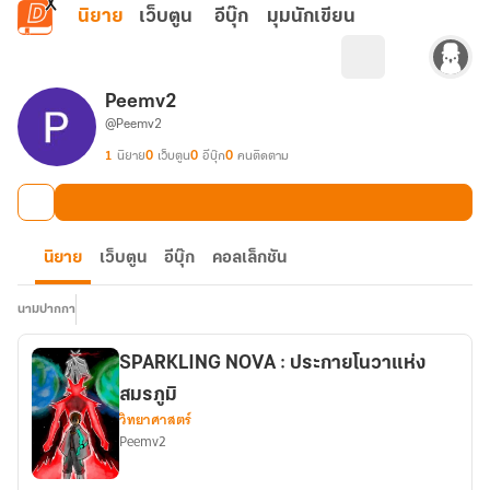
ข้ามไปยังเนื้อหาหลัก
นิยาย
เว็บตูน
อีบุ๊ก
มุมนักเขียน
Peemv2
@Peemv2
1
นิยาย
0
เว็บตูน
0
อีบุ๊ก
0
คนติดตาม
นิยาย
เว็บตูน
อีบุ๊ก
คอลเล็กชัน
นามปากกา
SPARKLING NOVA : ประกายโนวาแห่ง
สมรภูมิ
วิทยาศาสตร์
Peemv2