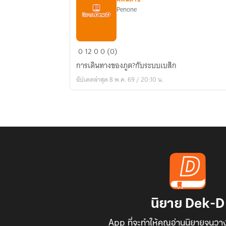
Penone
บันทึก
0
12
0
0 (0)
แห่ง
การเดินทางของภูต?กับระบบเบสิก
ภูต
อัปเดตล่าสุด 8 พ.ค. 69 / 20:10 น.
นิยาย Dek-D
App ที่จะทำให้คุณอ่านนิยายจนวาง