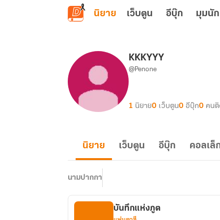
ข้ามไปยังเนื้อหาหลัก
นิยาย
เว็บตูน
อีบุ๊ก
มุมนัก
KKKYYY
@Penone
1
นิยาย
0
เว็บตูน
0
อีบุ๊ก
0
คนต
นิยาย
เว็บตูน
อีบุ๊ก
คอลเล็ก
นามปากกา
บันทึกแห่งภูต
แฟนตาซี