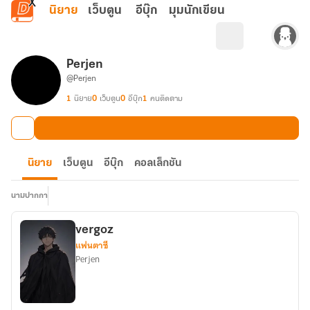
ข้ามไปยังเนื้อหาหลัก
นิยาย
เว็บตูน
อีบุ๊ก
มุมนักเขียน
Perjen
@Perjen
1
นิยาย
0
เว็บตูน
0
อีบุ๊ก
1
คนติดตาม
นิยาย
เว็บตูน
อีบุ๊ก
คอลเล็กชัน
นามปากกา
vergoz
แฟนตาซี
Perjen