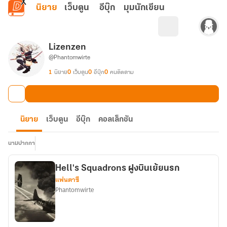
ข้ามไปยังเนื้อหาหลัก
นิยาย
เว็บตูน
อีบุ๊ก
มุมนักเขียน
Lizenzen
@Phantomwirte
1
นิยาย
0
เว็บตูน
0
อีบุ๊ก
0
คนติดตาม
นิยาย
เว็บตูน
อีบุ๊ก
คอลเล็กชัน
นามปากกา
Hell's Squadrons ฝูงบิน​เย้ยนรก
แฟนตาซี
Phantomwirte