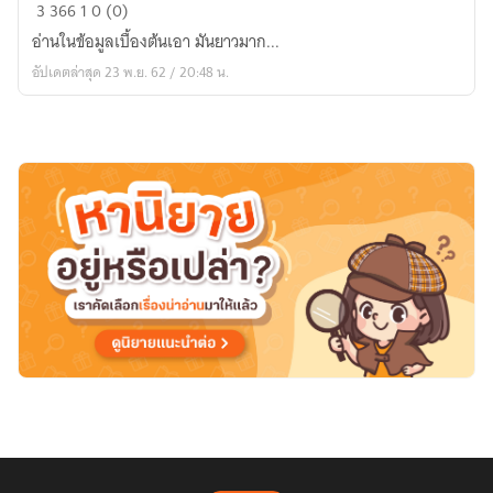
Hell's
3
366
1
0 (0)
Squadrons
อ่านในข้อมูล​เบื้องต้น​เอา​ มันยาวมาก...
ฝูงบิน​
อัปเดตล่าสุด 23 พ.ย. 62 / 20:48 น.
เย้ย
นรก