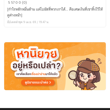
ปฏิบัติ
5
57
0
0 (0)
การ:
[กำไรหลักหมื่นล้าน แต่โบนัสที่พวกเราได้... คือเศษเงินที่เขาทิ้งไว้ให้
The
ดูต่างหน้า]
Equalizer
อัปเดตล่าสุด 9 เม.ย. 69 / 19:47 น.
(กู้
คืน
ความ
เท่า
เทียม)