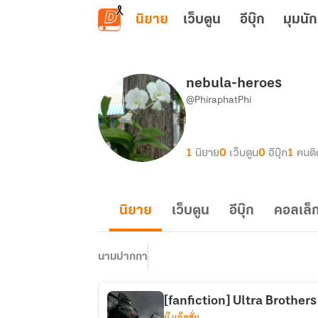
ข้ามไปยังเนื้อหาหลัก
นิยาย
เว็บตูน
อีบุ๊ก
มุมนัก
nebula-heroes
@PhiraphatPhi
1
นิยาย
0
เว็บตูน
0
อีบุ๊ก
1
คนต
นิยาย
เว็บตูน
อีบุ๊ก
คอลเล็ก
นามปากกา
[fanfiction] Ultra Brothers
บู๊ แอ๊คชั่น