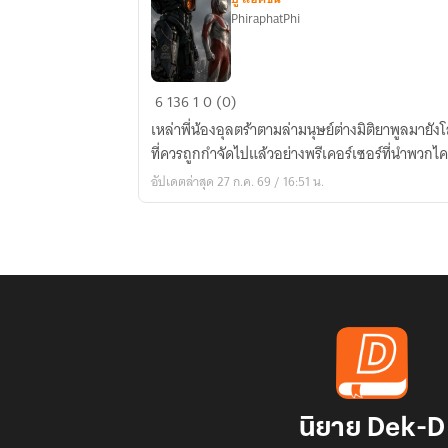
PhiraphatPhi
[fanfiction]
6
136
1
0 (0)
Ultra
เหล่าพี่น้องอุลตร้าตามล่ามนุษย์ต่างมิติยาพูลมายังโ
Brothers
ที่ควรถูกกำจัดไปแล้วอย่างพรีเคอร์เซอร์ที่นำพวกไคจ
&
อัปเดตล่าสุด 27 ก.ค. 69 / 16:51 น.
Pacific
Rim
นิยาย Dek-D