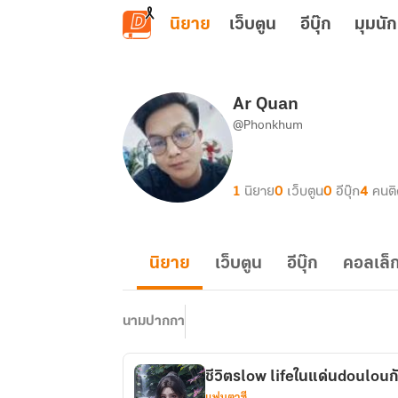
ข้ามไปยังเนื้อหาหลัก
นิยาย
เว็บตูน
อีบุ๊ก
มุมนัก
Ar Quan
@Phonkhum
1
นิยาย
0
เว็บตูน
0
อีบุ๊ก
4
คนต
นิยาย
เว็บตูน
อีบุ๊ก
คอลเล็ก
นามปากกา
ชีวิตslow lifeในแด่นdoulouกั
แฟนตาซี