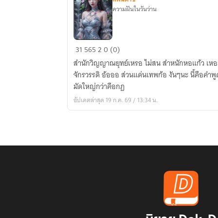
ความฝันในวันว่าน
ชีวิตslow
31
565
2
0 (0)
lifeใน
สำนักวิญญาณยุทย์เหรอ ไม่สน สำหนักหอแก้ว เหอะ
แด่นdoulouกับ
จักรวรรดิ อ้อออ ส่วนแด่นเทพก้อ งันๆนะ นี้คือคำพูด
ระบบ
มัดใหญ่กว่าคือกฎ
อิน
อัปเดตล่าสุด 19 ก.ค. 69 / 13:34 น.
ฟิ
นิตี