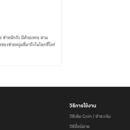
 สำหนักถัง มีด้วยเหรอ สาม
ของช่ายหนุ่มที่มาถืงในโลกที่ใคร่
วิธีการใช้งาน
วิธีเติม Coin / ชำระเงิน
วิธีซื้อนิยาย