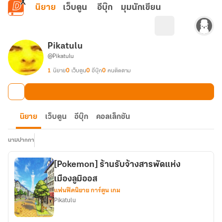
ข้ามไปยังเนื้อหาหลัก
นิยาย
เว็บตูน
อีบุ๊ก
มุมนักเขียน
Pikatulu
@Pikatulu
1
นิยาย
0
เว็บตูน
0
อีบุ๊ก
0
คนติดตาม
นิยาย
เว็บตูน
อีบุ๊ก
คอลเล็กชัน
นามปากกา
[Pokemon] ร้านรับจ้างสารพัดแห่ง
เมืองลูมิออส
แฟนฟิคนิยาย การ์ตูน เกม
Pikatulu