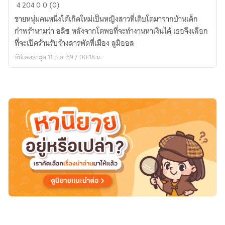
[Pokemon]
4
204
0
0 (0)
ร้าน
ชายหนุ่มคนหนึ่งได้เกิดใหม่เป็นหญิงสาวที่เติบโตมาจากบ้านเด็ก
รับจ้าง
กำพร้านามว่า อลิซ หลังจากโตพอที่จะทำงานหาเงินได้ เธอจึงเลือก
สารพัด
ที่จะเปิดร้านรับจ้างสารพัดที่เมือง ลูมิออส
แห่ง
อัปเดตล่าสุด 11 ก.ค. 69 / 00:18 น.
เมือง
ลู
มิ
ออส