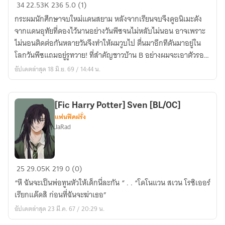
[Fanfic
34
22.53K
236
5.0 (1)
One
กระผมนักศึกษาจบใหม่แดนสยาม หลังจากเรียนจบจึงดูอนิเมะดัง
Piece
จากแดนอุทัยที่ดองไว้นานอย่างวันพีซจนไม่หลับไม่นอน อาจเพราะ
]
ไม่นอนติดต่อกันหลายวันจึงทำให้ผมวูบไป ตื่นมาอีกทีดันมาอยู่ใน
เกิด
โลกวันพีซแถมอยู่รูทวาย! ที่สำคัญชาวบ้าน B อย่างผมจะเอาตัวรอด
ใหม่
ต่อไปยังไงเนี่ย!!
อัปเดตล่าสุด 18 มิ.ย. 69 / 14:44 น.
ใน
โลก
วัน
[Fic Harry Potter] Sven [BL/OC]
พีซ
แฟนฟิคฝรั่ง
ไม่
JaRad
พอ
ดัน
อยู่
[Fic
25
29.05K
219
0 (0)
รูท
Harry
วาย
“หึ ฉันจะเป็นพ่อทูนหัวให้เด็กนี่ละกัน “ . . “โดโนแวน สเวน โรซิเออร์
Potter]
ซะ
เรียกแด๊ดสิ ก่อนที่ฉันจะฆ่าเธอ”
Sven
ได้!
อัปเดตล่าสุด 23 มี.ค. 67 / 20:29 น.
[BL/OC]
[BL/OC]