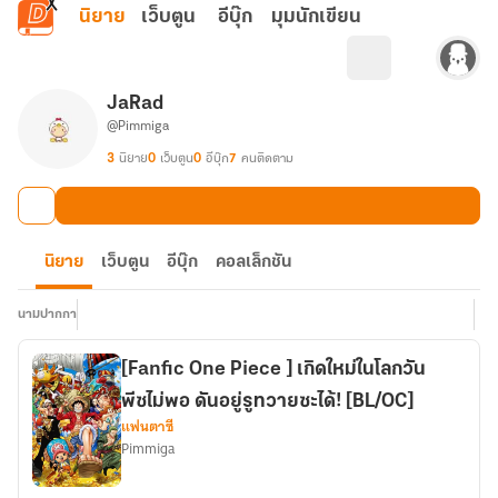
ข้ามไปยังเนื้อหาหลัก
นิยาย
เว็บตูน
อีบุ๊ก
มุมนักเขียน
JaRad
@Pimmiga
3
นิยาย
0
เว็บตูน
0
อีบุ๊ก
7
คนติดตาม
นิยาย
เว็บตูน
อีบุ๊ก
คอลเล็กชัน
นามปากกา
[Fanfic One Piece ] เกิดใหม่ในโลกวัน
พีซไม่พอ ดันอยู่รูทวายซะได้! [BL/OC]
แฟนตาซี
Pimmiga