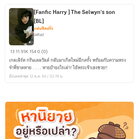
[Fanfic Harry ] The Selwyn's son
[BL]
แฟนฟิคฝรั่ง
JaRad
[Fanfic
13
11.91K
154
0 (0)
Harry
เกลเลิร์ต กรินเดลวัลด์ กลับมาเกิดใหม่อีกครั้ง พร้อมกับความทรง
]
จำที่ขาดหาย . . . . หายบ้าอะไรเล่า! ไอ้พระเจ้าเฮงซวย!!
The
อัปเดตล่าสุด 12 ต.ค. 64 / 02:19 น.
Selwyn's
son
[BL]