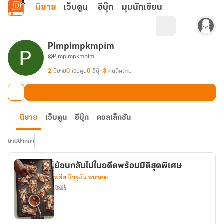
ข้ามไปยังเนื้อหาหลัก
นิยาย
เว็บตูน
อีบุ๊ก
มุมนักเขียน
Pimpimpkmpim
@Pimpimpkmpim
2
นิยาย
0
เว็บตูน
0
อีบุ๊ก
3
คนติดตาม
นิยาย
เว็บตูน
อีบุ๊ก
คอลเล็กชัน
นามปากกา
ย้อนกลับไปในอดีตพร้อมมิติสุดพิเศษ
อดีต ปัจจุบัน อนาคต
起點