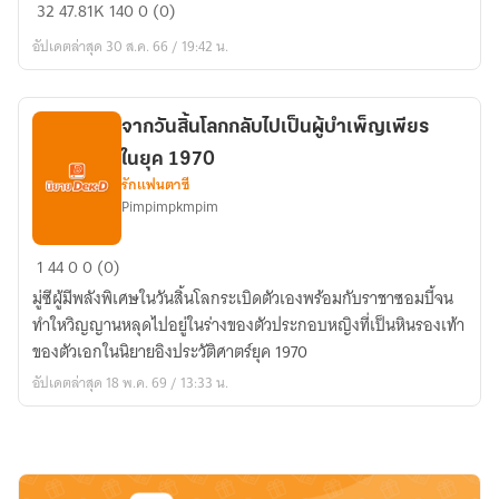
ย้อน
32
47.81K
140
0 (0)
กลับ
อัปเดตล่าสุด 30 ส.ค. 66 / 19:42 น.
ไป
ใน
อดีต
จากวันสิ้นโลกกลับไปเป็นผู้บำเพ็ญเพียร
พร้อม
ในยุค 1970
มิติ
รักแฟนตาซี
สุด
Pimpimpkmpim
พิเศษ
จาก
1
44
0
0 (0)
วัน
มู่ซีผู้มีพลังพิเศษในวันสิ้นโลกระเบิดตัวเองพร้อมกับราชาซอมบี้จน
สิ้น
ทำใหวิญญานหลุดไปอยู่ในร่างของตัวประกอบหญิงที่เป็นหินรองเท้า
โลก
ของตัวเอกในนิยายอิงประวัติศาตร์ยุค 1970
กลับ
อัปเดตล่าสุด 18 พ.ค. 69 / 13:33 น.
ไป
เป็น
ผู้
บำเพ็ญ