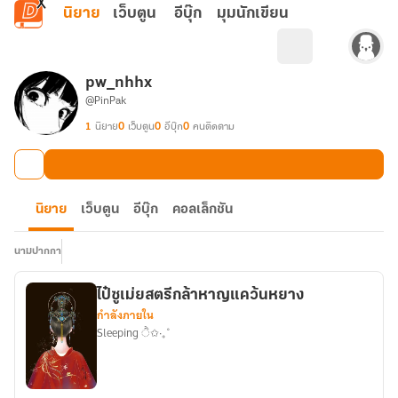
ข้ามไปยังเนื้อหาหลัก
นิยาย
เว็บตูน
อีบุ๊ก
มุมนักเขียน
pw_nhhx
@PinPak
1
นิยาย
0
เว็บตูน
0
อีบุ๊ก
0
คนติดตาม
นิยาย
เว็บตูน
อีบุ๊ก
คอลเล็กชัน
นามปากกา
ไป๋ซูเม่ยสตรีกล้าหาญแคว้นหยาง
กำลังภายใน
Sleeping ੈ✩‧₊˚