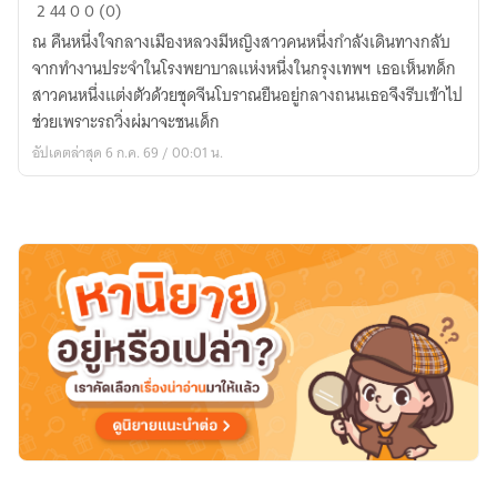
ไป๋
2
44
0
0 (0)
ซู
ณ คืนหนึ่งใจกลางเมืองหลวงมีหญิงสาวคนหนึ่งกำลังเดินทางกลับ
เม่ย
จากทำงานประจำในโรงพยาบาลแห่งหนึ่งในกรุงเทพฯ เธอเห็นทด็ก
สตรี
สาวคนหนึ่งแต่งตัวด้วยชุดจีนโบราณยืนอยู่กลางถนนเธอจึงรีบเข้าไป
กล้า
ช่วยเพราะรถวิ่งผ่มาจะชนเด็ก
หาญ
อัปเดตล่าสุด 6 ก.ค. 69 / 00:01 น.
แคว้น
หยาง