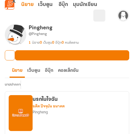
ข้ามไปยังเนื้อหาหลัก
นิยาย
เว็บตูน
อีบุ๊ก
มุมนักเขียน
Pingheng
@Pingheng
1
นิยาย
0
เว็บตูน
0
อีบุ๊ก
0
คนติดตาม
นิยาย
เว็บตูน
อีบุ๊ก
คอลเล็กชัน
นามปากกา
นรกในใจฉัน
อดีต ปัจจุบัน อนาคต
Pingheng