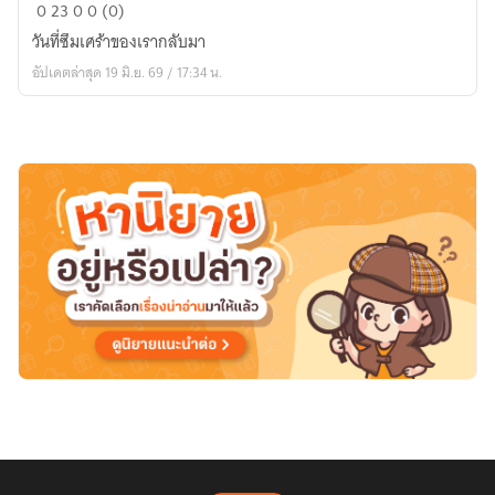
นรก
0
23
0
0 (0)
ใน
วันที่ซึมเศร้าของเรากลับมา
ใจ
อัปเดตล่าสุด 19 มิ.ย. 69 / 17:34 น.
ฉัน