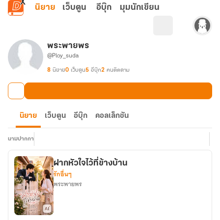
ข้ามไปยังเนื้อหาหลัก
นิยาย
เว็บตูน
อีบุ๊ก
มุมนักเขียน
พระพายพร
@Ploy_suda
8
นิยาย
0
เว็บตูน
5
อีบุ๊ก
2
คนติดตาม
นิยาย
เว็บตูน
อีบุ๊ก
คอลเล็กชัน
นามปากกา
ฝากหัวใจไว้ที่ข้างบ้าน
รักอื่นๆ
พระพายพร