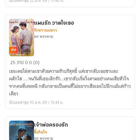
อัปเดตล่าสุด 22 ม.ค. 69 / 17:40 น.
แผนรัก วาดใจเธอ
รักหวานแหวว
พร พระพาย
จบ
แผน
25
310
0
0 (0)
รัก
เธอเคยไล่ตามเขาด้วยความรักบริสุทธิ์ แต่เขากลับเฉยชาและ
วาด
ผลักไส ....จนวันที่เธอเลิกรัก…เขากลับเริ่มวิ่งตามอย่างคนเสียหัวใจ
ใจ
จากคนที่เคยหนี กลับกลายเป็นคนที่ไม่อยากเสียเธอไปอีกแม้แต่ก้าว
เธอ
เดียว
อัปเดตล่าสุด 10 ม.ค. 69 / 15:44 น.
เจ้าพ่อครองรัก
ซึ้งกินใจ
พร พระพาย