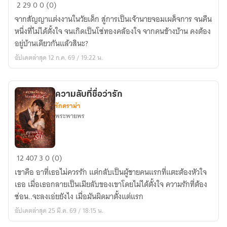
ฝาก
2
29
0
0 (0)
หัวใจ
จากสัญญาแต่งงานในวัยเด็ก สู่การเป็นเจ้านายจอมเผด็จการ จนคืน
ไว้
หนึ่งที่ไม่ได้ตั้งใจ จนเกิดเป็นโซ่ทองคล้องใจ จากคนข้างบ้าน คงต้อง
ที่
อยู่บ้านเดียวกันแล้วสินะ?
ข้าง
อัปเดตล่าสุด 12 ก.ค. 69 / 19:22 น.
บ้าน
ความลับที่ชื่อว่ารัก
รักดราม่า
พระพายพร
ความ
12
407
3
0 (0)
ลับ
เขาคือ อาที่เธอไม่ควรรัก แต่กลับเป็นผู้ชายคนแรกที่แตะต้องหัวใจ
ที่
เธอ เมื่อเธอกลายเป็นเมียลับของเขาโดยไม่ได้ตั้งใจ ความรักที่ต้อง
ชื่อ
ซ่อน..จะลงเอ่ยยังไง เมื่อมันผิดมาตั้งแต่แรก
ว่า
อัปเดตล่าสุด 25 มี.ค. 69 / 18:15 น.
รัก