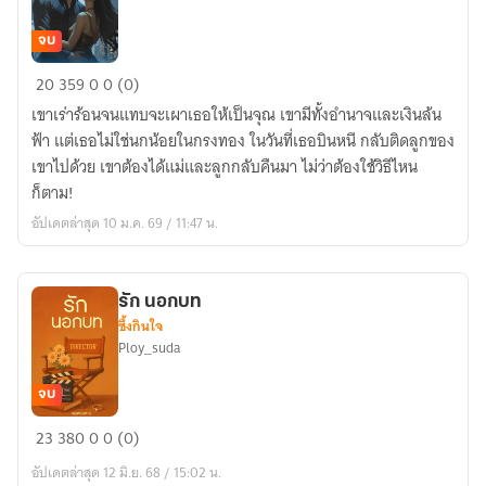
จบ
เจ้า
20
359
0
0 (0)
พ่อ
เขาเร่าร้อนจนแทบจะเผาเธอให้เป็นจุณ เขามีทั้งอำนาจและเงินล้น
ครอง
ฟ้า แต่เธอไม่ใช่นกน้อยในกรงทอง ในวันที่เธอบินหนี กลับติดลูกของ
รัก
เขาไปด้วย เขาต้องได้แม่และลูกกลับคืนมา ไม่ว่าต้องใช้วิธีไหน
ก็ตาม!
อัปเดตล่าสุด 10 ม.ค. 69 / 11:47 น.
รัก นอกบท
ซึ้งกินใจ
Ploy_suda
จบ
รัก
23
380
0
0 (0)
นอก
อัปเดตล่าสุด 12 มิ.ย. 68 / 15:02 น.
บท