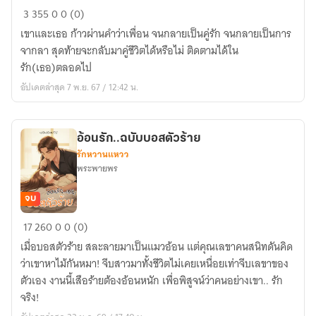
รัก
3
355
0
0 (0)
(เธอ)
เขาและเธอ ก้าวผ่านคำว่าเพื่อน จนกลายเป็นคู่รัก จนกลายเป็นการ
ตลอด
จากลา สุดท้ายจะกลับมาคู่ชีวิตได้หรือไม่ ติดตามได้ใน
ไป
รัก(เธอ)ตลอดไป
อัปเดตล่าสุด 7 พ.ย. 67 / 12:42 น.
อ้อนรัก..ฉบับบอสตัวร้าย
รักหวานแหวว
พระพายพร
จบ
อ้อน
17
260
0
0 (0)
รัก..ฉบับ
เมื่อบอสตัวร้าย สละลายมาเป็นแมวอ้อน แต่คุณเลขาคนสนิทดันคิด
บอส
ว่าเขาหาไม้กันหมา! จีบสาวมาทั้งชีวิตไม่เคยเหนื่อยเท่าจีบเลขาของ
ตัว
ตัวเอง งานนี้เสือร้ายต้องอ้อนหนัก เพื่อพิสูจน์ว่าคนอย่างเขา.. รัก
ร้าย
จริง!