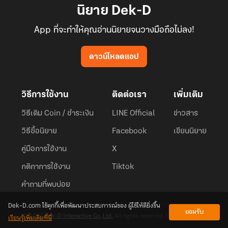
นิยาย Dek-D
App ที่จะทำให้คุณอ่านนิยายจนวางมือถือไม่ลง!
ดาวน์โหลดแอป
วิธีการใช้งาน
ติดต่อเรา
เพิ่มเติม
วิธีเติม Coin / ชำระเงิน
LINE Official
ข่าวสาร
วิธีซื้อนิยาย
Facebook
เขียนนิยาย
คู่มือการใช้งาน
X
กติกาการใช้งาน
Tiktok
คำถามที่พบบ่อย
Dek-D.com ใช้คุกกี้เพื่อพัฒนาประสบการณ์ของ ผู้ใช้ให้ดียิ่งขึ้น
ยอมรับ
เรียนรู้เพิ่มเติมที่นี่
© 2026
Dek-D Interactive Co.,Ltd.
All rights reserved. |
Privacy Policy