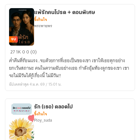
แพ้รักคนโปรด + ตอนพิเศษ
ซึ้งกินใจ
พระพายพร
จบ
แพ้
27
1K
0
0 (0)
รัก
ค่ำคืนที่ร้อนแรง..จบด้วยการที่เธอเป็นของเขา เขาให้เธอทุกอย่าง
คน
ยกเว้นสถานะ คนในความลับอย่างเธอ กำลังอุ้มท้องลูกของเขา เขา
โปรด
จะไม่มีวันได้รู้เรื่องนี้ ไม่มีวัน!!
+
อัปเดตล่าสุด 4 ม.ค. 69 / 15:01 น.
ตอน
พิเศษ
รัก (เธอ) ตลอดไป
ซึ้งกินใจ
Ploy_suda