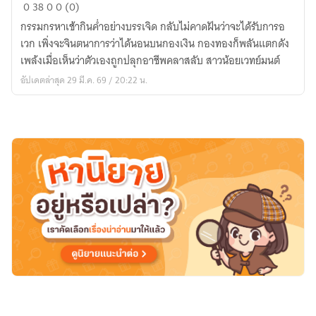
Hidden
0
38
0
0 (0)
class
กรรมกรหาเช้ากินค่ำอย่างบรรเจิด กลับไม่คาดฝันว่าจะได้รับการอ
ของ
เวก เพิ่งจะจินตนาการว่าได้นอนบนกองเงิน กองทองก็พลันแตกดัง
ผม
เพล้งเมื่อเห็นว่าตัวเองถูกปลุกอาชีพคลาสลับ สาวน้อยเวทย์มนต์
คือ
อัปเดตล่าสุด 29 มี.ค. 69 / 20:22 น.
สาว
น้อย
เวทมนตร์