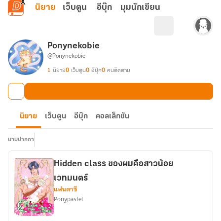
ข้ามไปยังเนื้อหาหลัก
นิยาย
เว็บตูน
อีบุ๊ก
มุมนักเขียน
Ponynekobie
@Ponynekobie
1
นิยาย
0
เว็บตูน
0
อีบุ๊ก
0
คนติดตาม
นิยาย
เว็บตูน
อีบุ๊ก
คอลเล็กชัน
นามปากกา
Hidden class ของผมคือสาวน้อย
เวทมนตร์
แฟนตาซี
Ponypastel