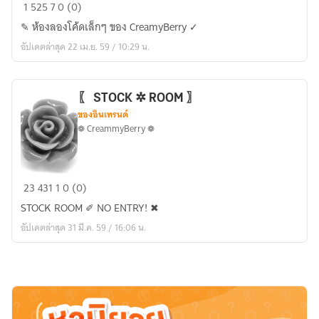
TEST
1
525
7
0 (0)
♈
✎ ห้องลองโค้ดเล็กๆ ของ CreamyBerry ✓
CODE
อัปเดตล่าสุด 22 เม.ย. 59 / 10:29 น.
〖 STOCK ✲ ROOM 〗
ของอินเทรนด์
❁ CreammyBerry ❁
〖
23
431
1
0 (0)
STOCK
STOCK ROOM ✐ NO ENTRY! ✖
✲
อัปเดตล่าสุด 31 มี.ค. 59 / 16:06 น.
ROOM
〗