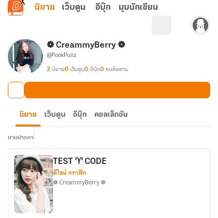
ข้ามไปยังเนื้อหาหลัก
นิยาย
เว็บตูน
อีบุ๊ก
มุมนักเขียน
❁ CreammyBerry ❁
@PookPuiiz
2
นิยาย
0
เว็บตูน
0
อีบุ๊ก
0
คนติดตาม
นิยาย
เว็บตูน
อีบุ๊ก
คอลเล็กชัน
นามปากกา
TEST ♈ CODE
ดีไซน์ กราฟิก
❁ CreammyBerry ❁