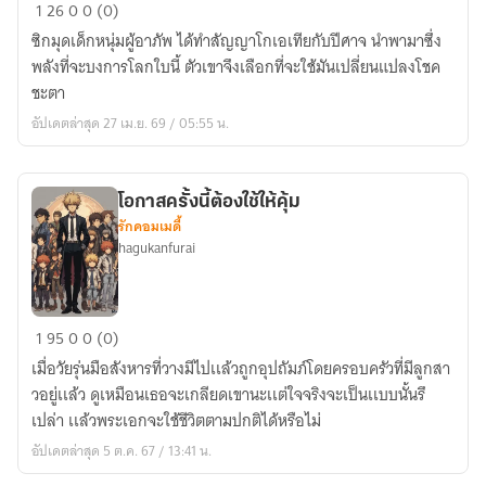
มหา
1
26
0
0 (0)
ศึก
ซิกมุดเด็กหนุ่มผู้อาภัพ ได้ทำสัญญาโกเอเทียกับปีศาจ นำพามาซึ่ง
โก
พลังที่จะบงการโลกใบนี้ ตัวเขาจึงเลือกที่จะใช้มันเปลี่ยนแปลงโชค
เอ
ชะตา
เทีย:Pawn
อัปเดตล่าสุด 27 เม.ย. 69 / 05:55 น.
of
Goetia
โอกาสครั้งนี้ต้องใช้ให้คุ้ม
รักคอมเมดี้
hagukanfurai
โอกาส
1
95
0
0 (0)
ครั้ง
เมื่อวัยรุ่นมือสังหารที่วางมีไปเเล้วถูกอุปถัมภ์โดยครอบครัวที่มีลูกสา
นี้
วอยู่เเล้ว ดูเหมือนเธอจะเกลียดเขานะเเต่ใจจริงจะเป็นเเบบนั้นรึ
ต้อง
เปล่า เเล้วพระเอกจะใช้ชีวิตตามปกติได้หรือไม่
ใช้
อัปเดตล่าสุด 5 ต.ค. 67 / 13:41 น.
ให้