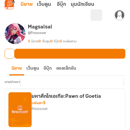
ข้ามไปยังเนื้อหาหลัก
นิยาย
เว็บตูน
อีบุ๊ก
มุมนักเขียน
Magsalsal
@Poosssser
3
นิยาย
0
เว็บตูน
0
อีบุ๊ก
0
คนติดตาม
นิยาย
เว็บตูน
อีบุ๊ก
คอลเล็กชัน
นามปากกา
มหาศึกโกเอเทีย:Pawn of Goetia
แฟนตาซี
Poosssser