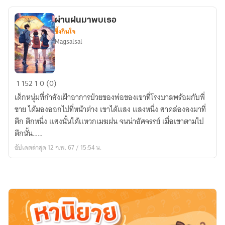
คุ้ม
ผ่านฝนมาพบเธอ
ซึ้งกินใจ
Magsalsal
ผ่าน
1
152
1
0 (0)
ฝน
เด็กหนุ่มที่กำลังเฝ้าอาการป่วยของพ่อของเขาที่โรงบาลพร้อมกับพี่
มา
ชาย ได้มองออกไปที่หน้าต่าง เขาได้เเสง เเสงหนึ่ง สาดส่องลงมาที่
พบ
ตึก ตึกหนึ่ง เเสงนั้นได้เเหวกเมฆฝน จนน่าอัศจรรย์ เมื่อเขาตามไป
เธอ
ตึกนั้น……
อัปเดตล่าสุด 12 ก.พ. 67 / 15:54 น.