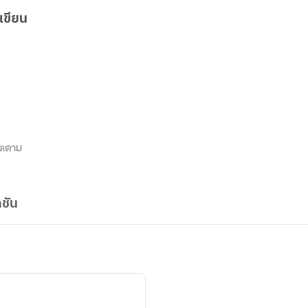
เขียน
ิดตาม
ชัน