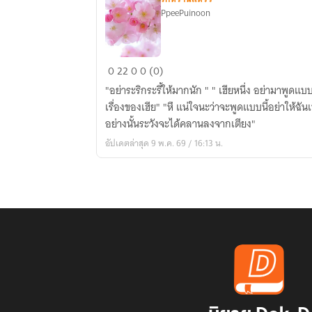
PpeePuinoon
ซ่อน
0
22
0
0 (0)
รัก
"อย่าระริกระรี้ให้มากนัก " " เฮียหนึ่ง อย่ามาพูดแบ
จอม
เรื่องของเฮีย" "หึ แน่ใจนะว่าจะพูดแบบนี้อย่าให้ฉัน
เถื่อน
อย่างนั้นระวังจะได้คลานลงจากเตียง"
อัปเดตล่าสุด 9 พ.ค. 69 / 16:13 น.