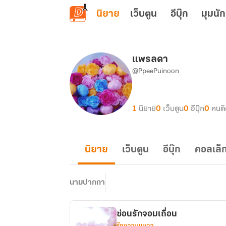
ข้ามไปยังเนื้อหาหลัก
นิยาย
เว็บตูน
อีบุ๊ก
มุมนัก
แพรลดา
@PpeePuinoon
1
นิยาย
0
เว็บตูน
0
อีบุ๊ก
0
คนต
นิยาย
เว็บตูน
อีบุ๊ก
คอลเล็ก
นามปากกา
ซ่อนรักจอมเถื่อน
รักหวานแหวว