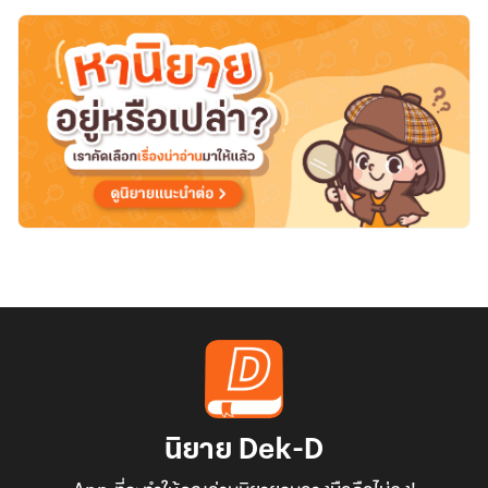
แบท
นิยาย Dek-D