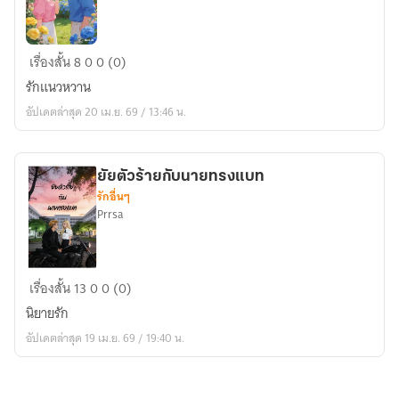
กลิ่น
เรื่องสั้น
8
0
0 (0)
หอม
รักแนวหวาน
ของ
อัปเดตล่าสุด 20 เม.ย. 69 / 13:46 น.
ความ
คิดถึง
ยัยตัวร้ายกับนายทรงแบท
รักอื่นๆ
Prrsa
ยัย
เรื่องสั้น
13
0
0 (0)
ตัว
นิยายรัก
ร้าย
อัปเดตล่าสุด 19 เม.ย. 69 / 19:40 น.
กับ
นาย
ทรง