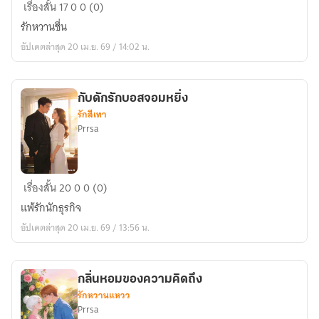
ข้าม
เรื่องสั้น
17
0
0 (0)
เส้น
รักหวานชื่น
กั้น.....ไป
อัปเดตล่าสุด 20 เม.ย. 69 / 14:02 น.
รัก
เธอ
กับดักรักบอสจอมหยิ่ง
รักสีเทา
Prrsa
กับ
เรื่องสั้น
20
0
0 (0)
ดัก
แพ้รักนักธุรกิจ
รัก
อัปเดตล่าสุด 20 เม.ย. 69 / 13:56 น.
บอส
จอม
หยิ่ง
กลิ่นหอมของความคิดถึง
รักหวานแหวว
Prrsa