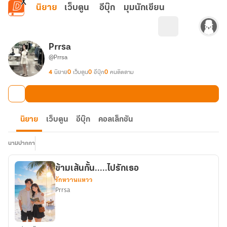
ข้ามไปยังเนื้อหาหลัก
นิยาย
เว็บตูน
อีบุ๊ก
มุมนักเขียน
Prrsa
@Prrsa
4
นิยาย
0
เว็บตูน
0
อีบุ๊ก
0
คนติดตาม
นิยาย
เว็บตูน
อีบุ๊ก
คอลเล็กชัน
นามปากกา
ข้ามเส้นกั้น.....ไปรักเธอ
รักหวานแหวว
Prrsa