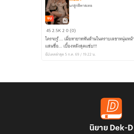
นกฮูกสีพาสเทล
จบ
เลขา
45
2.5K
2
0 (0)
ซ่อน
ใครจะรู้.... เมื่อทายาทพันล้านในคราบเลขาหนุ่มหน้
ลาย...ทาส
แสนซื่อ... เบื้องหลังสุดแซ่บ!!!
รัก
อัปเดตล่าสุด 5 ก.ค. 69 / 19:22 น.
พัน
ล้าน
นิยาย Dek-D