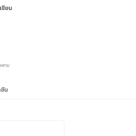
เขียน
ิดตาม
ชัน