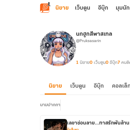
ข้ามไปยังเนื้อหาหลัก
นิยาย
เว็บตูน
อีบุ๊ก
มุมนัก
นกฮูกสีพาสเทล
@Pruksasarin
1
นิยาย
0
เว็บตูน
0
อีบุ๊ก
7
คนต
นิยาย
เว็บตูน
อีบุ๊ก
คอลเล็ก
นามปากกา
เลขาซ่อนลาย...ทาสรักพันล้าน
รักสีเทา