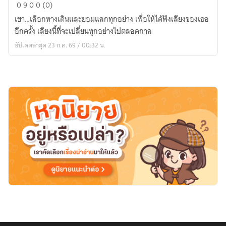
The
0
9
0
0 (0)
way
เขา…เลือกทางเดินและยอมแลกทุกอย่าง เพื่อให้ได้ฟังเสียงของเธอ
back
อีกครั้ง เสียงนี้ที่จะเปลี่ยนทุกอย่างไปตลอดกาล
:
อัปเดตล่าสุด 23 ก.ค. 69 / 00:32 น.
1999/2542