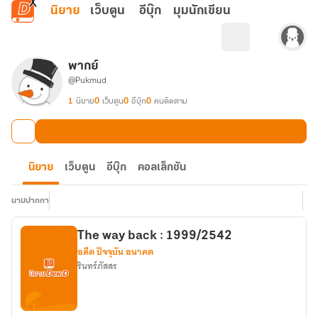
ข้ามไปยังเนื้อหาหลัก
นิยาย
เว็บตูน
อีบุ๊ก
มุมนักเขียน
พากย์
@Pukmud
1
นิยาย
0
เว็บตูน
0
อีบุ๊ก
0
คนติดตาม
นิยาย
เว็บตูน
อีบุ๊ก
คอลเล็กชัน
นามปากกา
The way back : 1999/2542
อดีต ปัจจุบัน อนาคต
รินทร์ภัสสร