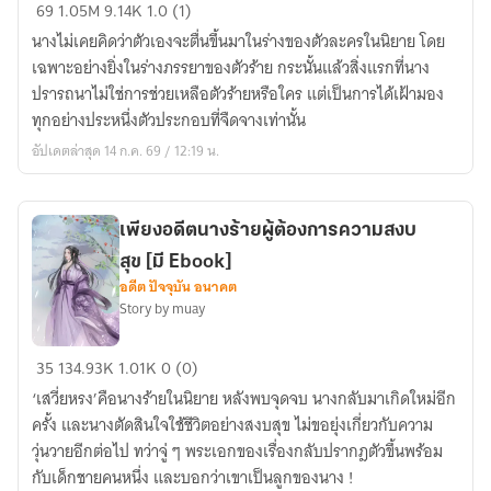
นาง
69
1.05M
9.14K
1.0 (1)
เป็น
นางไม่เคยคิดว่าตัวเองจะตื่นขึ้นมาในร่างของตัวละครในนิยาย โดย
เพียง
เฉพาะอย่างยิ่งในร่างภรรยาของตัวร้าย กระนั้นแล้วสิ่งแรกที่นาง
ภรรยา
ปรารถนาไม่ใช่การช่วยเหลือตัวร้ายหรือใคร แต่เป็นการได้เฝ้ามอง
ผู้
ทุกอย่างประหนึ่งตัวประกอบที่จืดจางเท่านั้น
แสน
อัปเดตล่าสุด 14 ก.ค. 69 / 12:19 น.
จืดจาง
ของ
ตัว
เพียงอดีตนางร้ายผู้ต้องการความสงบ
ร้าย
สุข [มี Ebook]
เท่านั้น
อดีต ปัจจุบัน อนาคต
Story by muay
เพียง
35
134.93K
1.01K
0 (0)
อดีต
‘เสวี่ยหรง’คือนางร้ายในนิยาย หลังพบจุดจบ นางกลับมาเกิดใหม่อีก
นาง
ครั้ง และนางตัดสินใจใช้ชีวิตอย่างสงบสุข ไม่ขอยุ่งเกี่ยวกับความ
ร้าย
วุ่นวายอีกต่อไป ทว่าจู่ ๆ พระเอกของเรื่องกลับปรากฎตัวขึ้นพร้อม
ผู้
กับเด็กชายคนหนึ่ง และบอกว่าเขาเป็นลูกของนาง !