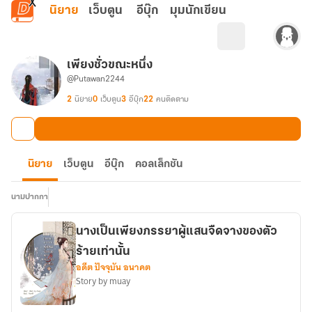
ข้ามไปยังเนื้อหาหลัก
นิยาย
เว็บตูน
อีบุ๊ก
มุมนักเขียน
เพียงชั่วขณะหนึ่ง
@Putawan2244
2
นิยาย
0
เว็บตูน
3
อีบุ๊ก
22
คนติดตาม
นิยาย
เว็บตูน
อีบุ๊ก
คอลเล็กชัน
นามปากกา
นางเป็นเพียงภรรยาผู้แสนจืดจางของตัว
ร้ายเท่านั้น
อดีต ปัจจุบัน อนาคต
Story by muay