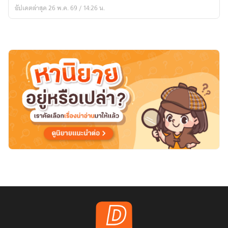
ต้องการ
อัปเดตล่าสุด 26 พ.ค. 69 / 14:26 น.
ความ
สงบ
สุข
[มี
Ebook]