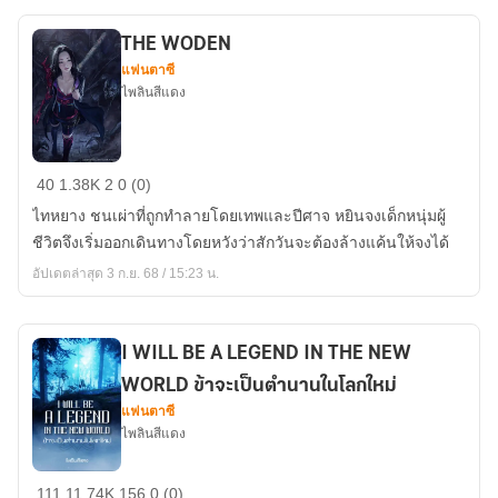
THE WODEN
แฟนตาซี
ไพลินสีแดง
THE
40
1.38K
2
0 (0)
WODEN
ไทหยาง ชนเผ่าที่ถูกทำลายโดยเทพและปีศาจ หยินจงเด็กหนุ่มผู้
ชีวิตจึงเริ่มออกเดินทางโดยหวังว่าสักวันจะต้องล้างแค้นให้จงได้
อัปเดตล่าสุด 3 ก.ย. 68 / 15:23 น.
I WILL BE A LEGEND IN THE NEW
WORLD ข้าจะเป็นตำนานในโลกใหม่
แฟนตาซี
ไพลินสีแดง
I
111
11.74K
156
0 (0)