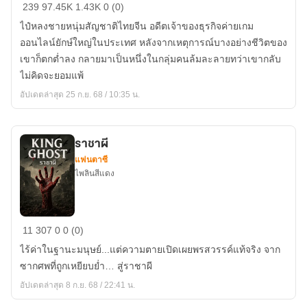
Dream
239
97.45K
1.43K
0 (0)
Online
ไป๋หลงชายหนุ่มสัญชาติไทยจีน อดีตเจ้าของธุรกิจค่ายเกม
:
ออนไลน์ยักษ์ใหญ่ในประเทศ หลังจากเหตุการณ์บางอย่างชีวิตของ
Evolution
เขาก็ตกต่ำลง กลายมาเป็นหนึ่งในกลุ่มคนล้มละลายทว่าเขากลับ
ไม่คิดจะยอมแพ้
อัปเดตล่าสุด 25 ก.ย. 68 / 10:35 น.
ราชาผี
แฟนตาซี
ไพลินสีแดง
ราชา
11
307
0
0 (0)
ผี
ไร้ค่าในฐานะมนุษย์...แต่ความตายเปิดเผยพรสวรรค์แท้จริง จาก
ซากศพที่ถูกเหยียบย่ำ… สู่ราชาผี
อัปเดตล่าสุด 8 ก.ย. 68 / 22:41 น.