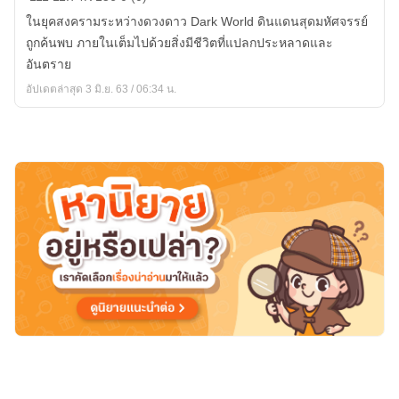
WILL
ในยุคสงครามระหว่างดวงดาว Dark World ดินแดนสุดมหัศจรรย์
BE
ถูกค้นพบ ภายในเต็มไปด้วยสิ่งมีชีวิตที่แปลกประหลาดและ
A
อันตราย
LEGEND
อัปเดตล่าสุด 3 มิ.ย. 63 / 06:34 น.
IN
THE
NEW
WORLD
ข้า
จะ
เป็น
ตำนาน
ใน
โลก
ใหม่