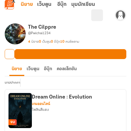
ข้ามไปยังเนื้อหาหลัก
นิยาย
เว็บตูน
อีบุ๊ก
มุมนักเขียน
The Cilppre
@Pwichai1234
4
นิยาย
0
เว็บตูน
0
อีบุ๊ก
10
คนติดตาม
นิยาย
เว็บตูน
อีบุ๊ก
คอลเล็กชัน
นามปากกา
Dream Online : Evolution
เกมออนไลน์
ไพลินสีแดง
จบ