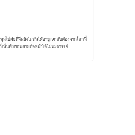
ทุนไปต่อที่จีนยังไม่ทันได้อายุ19กลับต้องจากโลกนี้
เห็นพังพอนตายต่อหน้าโอ้ไม่นะสวรรค์