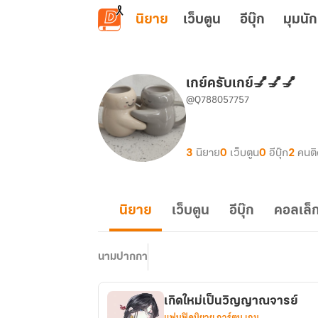
ข้ามไปยังเนื้อหาหลัก
นิยาย
เว็บตูน
อีบุ๊ก
มุมนัก
เกย์ครับเกย์💅💅💅
@Q788057757
3
นิยาย
0
เว็บตูน
0
อีบุ๊ก
2
คนต
นิยาย
เว็บตูน
อีบุ๊ก
คอลเล็ก
นามปากกา
เกิดใหม่เป็นวิญญาณจารย์
แฟนฟิคนิยาย การ์ตูน เกม