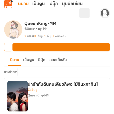
ข้ามไปยังเนื้อหาหลัก
นิยาย
เว็บตูน
อีบุ๊ก
มุมนักเขียน
QueenKing-MM
@QueenKing-MM
2
นิยาย
0
เว็บตูน
1
อีบุ๊ก
1
คนติดตาม
นิยาย
เว็บตูน
อีบุ๊ก
คอลเล็กชัน
นามปากกา
น่ารักกับฉันคนเดียวก็พอ [มิรินxภาคิน]
รักอื่นๆ
QueenKing-MM