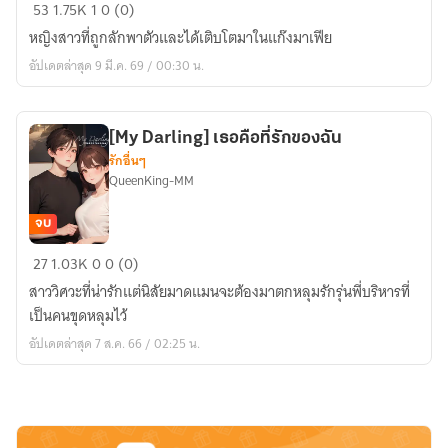
น่า
53
1.75K
1
0 (0)
รัก
หญิงสาวที่ถูกลักพาตัวและได้เติบโตมาในแก๊งมาเฟีย
กับ
อัปเดตล่าสุด 9 มี.ค. 69 / 00:30 น.
ฉัน
คน
เดียว
[My Darling] เธอคือที่รักของฉัน
ก็พอ
รักอื่นๆ
[มิ
QueenKing-MM
รินxภาคิ
น]
จบ
[My
27
1.03K
0
0 (0)
Darling]
สาววิศวะที่น่ารักแต่นิสัยมาดแมนจะต้องมาตกหลุมรักรุ่นพี่บริหารที่
เธอ
เป็นคนขุดหลุมไว้
คือ
อัปเดตล่าสุด 7 ส.ค. 66 / 02:25 น.
ที่รัก
ของ
ฉัน