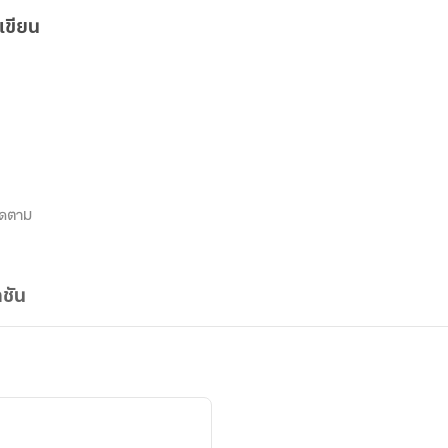
เขียน
ิดตาม
ชัน