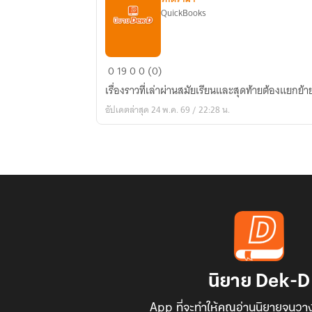
QuickBooks
เพื่อน
0
19
0
0 (0)
เก่า
เรื่องราวที่เล่าผ่านสมัยเรียนและสุดท้ายต้องแยกย้
สมัย
อัปเดตล่าสุด 24 พ.ค. 69 / 22:28 น.
เรียน
นิยาย Dek-D
App ที่จะทำให้คุณอ่านนิยายจนวาง