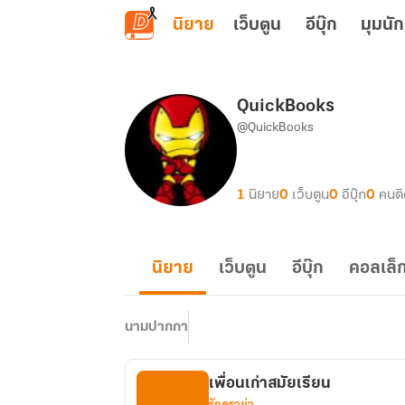
ข้ามไปยังเนื้อหาหลัก
นิยาย
เว็บตูน
อีบุ๊ก
มุมนัก
QuickBooks
@QuickBooks
1
นิยาย
0
เว็บตูน
0
อีบุ๊ก
0
คนต
นิยาย
เว็บตูน
อีบุ๊ก
คอลเล็ก
นามปากกา
เพื่อนเก่าสมัยเรียน
รักดราม่า