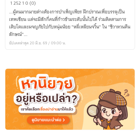
ชีวา
1
252
1
0 (0)
หวน
...ผู้คนมากมายต่างต้องการบำเพ็ญเพียร ฝึกปราณเพื่อบรรลุเป็น
คืน
เทพเซียน แต่จะมีสักกี่คนที่ก้าวข้ามระดับนั้นไปได้ ร่วมติดตามการ
ลักษณ์
เติบโตและผจญภัยไปกับหนุ่มน้อย "หลี่เหลียนจวิ้น" ใน "ชีวาหวนคืน
ลักษณ์"...
อัปเดตล่าสุด 20 มิ.ย. 69 / 09:00 น.