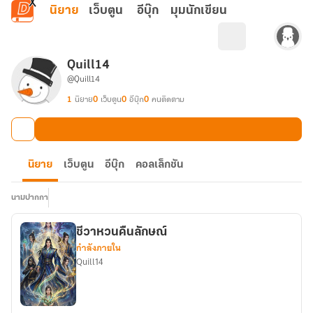
ข้ามไปยังเนื้อหาหลัก
นิยาย
เว็บตูน
อีบุ๊ก
มุมนักเขียน
Quill14
@Quill14
1
นิยาย
0
เว็บตูน
0
อีบุ๊ก
0
คนติดตาม
นิยาย
เว็บตูน
อีบุ๊ก
คอลเล็กชัน
นามปากกา
ชีวาหวนคืนลักษณ์
กำลังภายใน
Quill14