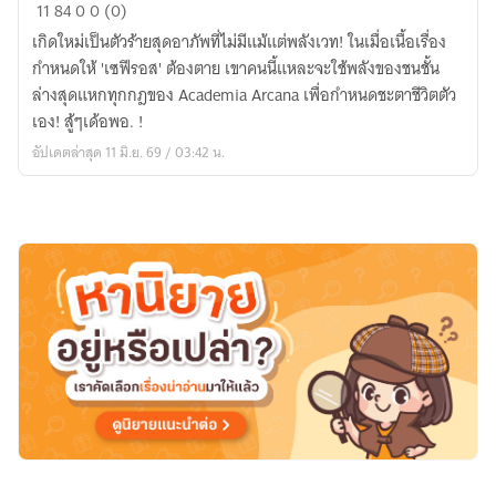
เส้น
11
84
0
0 (0)
ทาง
เกิดใหม่เป็นตัวร้ายสุดอาภัพที่ไม่มีแม้แต่พลังเวท! ในเมื่อเนื้อเรื่อง
เอา
กำหนดให้ 'เซฟีรอส' ต้องตาย เขาคนนี้แหละจะใช้พลังของชนชั้น
ชีวิต
ล่างสุดแหกทุกกฎของ Academia Arcana เพื่อกำหนดชะตาชีวิตตัว
รอด
เอง! สู้ๆเด้อพอ. !
ของ
อัปเดตล่าสุด 11 มิ.ย. 69 / 03:42 น.
ตัว
ร้าย
ไร้
เวท
ใน
วิทยาลัย
มหา
เวท
ระดับ
โลก!?