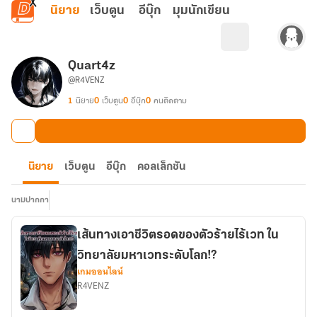
ข้ามไปยังเนื้อหาหลัก
นิยาย
เว็บตูน
อีบุ๊ก
มุมนักเขียน
Quart4z
@R4VENZ
1
นิยาย
0
เว็บตูน
0
อีบุ๊ก
0
คนติดตาม
นิยาย
เว็บตูน
อีบุ๊ก
คอลเล็กชัน
นามปากกา
เส้นทางเอาชีวิตรอดของตัวร้ายไร้เวท ใน
วิทยาลัยมหาเวทระดับโลก!?
เกมออนไลน์
R4VENZ