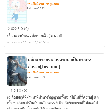
語
แฟนฟิคนิยาย การ์ตูน เกม
[kuroken
Rainbow2553
x
oc]
[fic
2
622
5
0 (0)
MHA]ใคร
เห็นผมน่ารักเเบบนี้เเต่ผมเป็นผู้ชายนะ!!
ก็
อัปเดตล่าสุด 17 ม.ค. 67 / 20:56 น.
ว่า
ผม
นั้น
เปลี่ยนภารกิจเสี่ยงตายมาเป็นภารกิจ
น่า
เสี่ยงรัก[Levi x oc]
รัก
แฟนฟิคนิยาย การ์ตูน เกม
Rainbow2553
เปลี่ยน
1
419
1
0 (0)
ภารกิจ
ผมคือยมภูติที่ทำหน้าที่นำทางวิญญาณทั้งหมดไปในที่ที่ควรอยู่ เเต่
เสี่ยง
เบื้องบนกับส่งให้ผมไปบนโลกมนุษย์เพื่อเก็บวิญญาณที่ไม่ยอมไป
ตาย