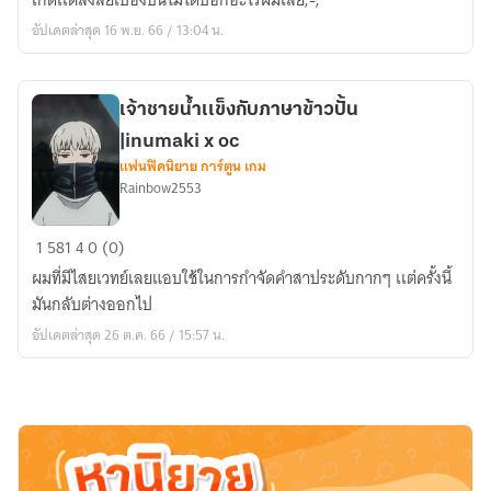
เกิดเเต่สงสัยเบื้องบนไม่ได้บอกอะไรผมเลย;-;
มา
อัปเดตล่าสุด 16 พ.ย. 66 / 13:04 น.
เป็น
ภารกิจ
เสี่ยง
เจ้าชายน้ำเเข็งกับภาษาข้าวปั้น
รัก[Levi
|inumaki x oc
x
แฟนฟิคนิยาย การ์ตูน เกม
oc]
Rainbow2553
เจ้า
1
581
4
0 (0)
ชาย
ผมที่มีไสยเวทย์เลยแอบใช้ในการกำจัดคำสาประดับกากๆ เเต่ครั้งนี้
น้ำ
มันกลับต่างออกไป
เเข็
อัปเดตล่าสุด 26 ต.ค. 66 / 15:57 น.
งกับ
ภาษา
ข้าว
ปั้น
|inumaki
x