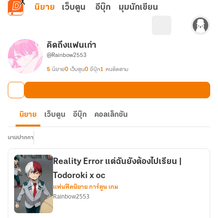
ข้ามไปยังเนื้อหาหลัก
นิยาย
เว็บตูน
อีบุ๊ก
มุมนักเขียน
คิดถึงแฟนเก่า
@Rainbow2553
5
นิยาย
0
เว็บตูน
0
อีบุ๊ก
1
คนติดตาม
นิยาย
เว็บตูน
อีบุ๊ก
คอลเล็กชัน
นามปากกา
Reality Error แต่ฉันยังต้องไปเรียน |
Todoroki x oc
แฟนฟิคนิยาย การ์ตูน เกม
Rainbow2553