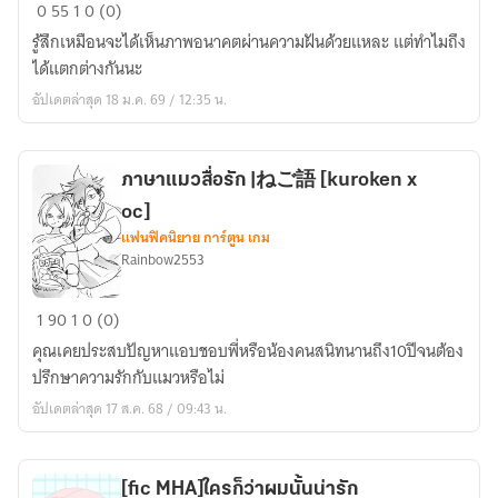
Reality
0
55
1
0 (0)
Error
รู้สึกเหมือนจะได้เห็นภาพอนาคตผ่านความฝันด้วยแหละ แต่ทำไมถึง
แต่
ได้แตกต่างกันนะ
ฉัน
อัปเดตล่าสุด 18 ม.ค. 69 / 12:35 น.
ยัง
ต้อง
ไป
ภาษาแมวสื่อรัก |ねご語 [kuroken x
เรียน
oc]
|
แฟนฟิคนิยาย การ์ตูน เกม
Todoroki
Rainbow2553
x
oc
ภาษา
1
90
1
0 (0)
แมว
คุณเคยประสบปัญหาแอบชอบพี่หรือน้องคนสนิทนานถึง10ปีจนต้อง
สื่อ
ปรึกษาความรักกับแมวหรือไม่
รัก
อัปเดตล่าสุด 17 ส.ค. 68 / 09:43 น.
|
ね
ご
[fic MHA]ใครก็ว่าผมนั้นน่ารัก