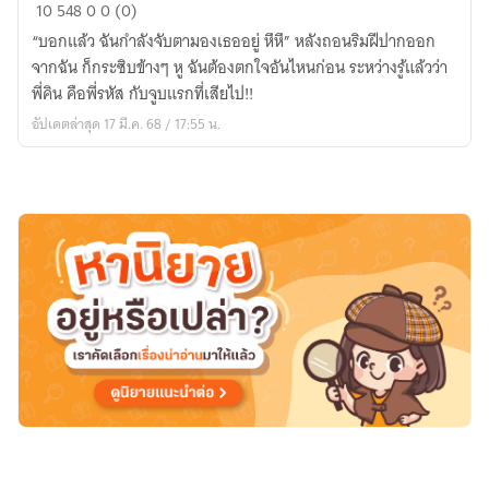
ลุ้น
10
548
0
0 (0)
รัก
“บอกแล้ว ฉันกำลังจับตามองเธออยู่ หึหึ” หลังถอนริมฝีปากออก
รุ่น
จากฉัน ก็กระซิบข้างๆ หู ฉันต้องตกใจอันไหนก่อน ระหว่างรู้แล้วว่า
พี่
พี่คิน คือพี่รหัส กับจูบแรกที่เสียไป!!
คลั่ง
อัปเดตล่าสุด 17 มี.ค. 68 / 17:55 น.
รัก