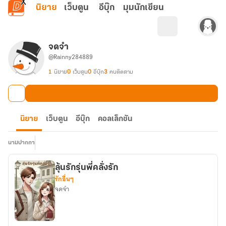
ข้ามไปยังเนื้อหาหลัก
นิยาย
เว็บตูน
อีบุ๊ก
มุมนักเขียน
จดจำ
@Rainny284889
1
นิยาย
0
เว็บตูน
0
อีบุ๊ก
3
คนติดตาม
นิยาย
เว็บตูน
อีบุ๊ก
คอลเล็กชัน
นามปากกา
ลุ้นรักรุ่นพี่คลั่งรัก
รักอื่นๆ
จดจำ