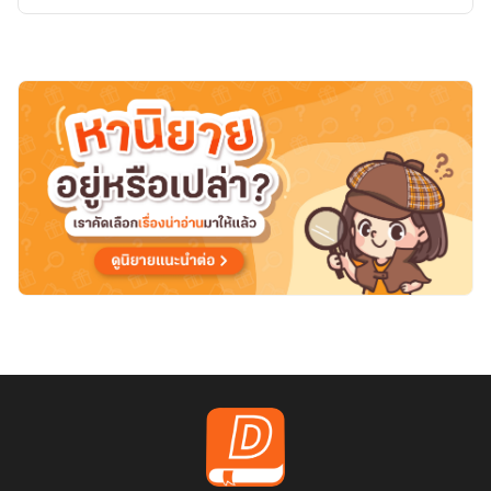
แห่ง
รา
ชา
รี
รชน