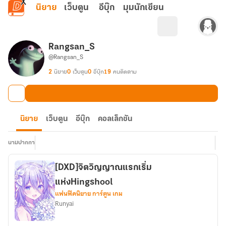
ข้ามไปยังเนื้อหาหลัก
นิยาย
เว็บตูน
อีบุ๊ก
มุมนักเขียน
Rangsan_S
@Rangsan_S
2
นิยาย
0
เว็บตูน
0
อีบุ๊ก
19
คนติดตาม
นิยาย
เว็บตูน
อีบุ๊ก
คอลเล็กชัน
นามปากกา
[DXD]จิตวิญญาณแรกเริ่ม
แห่งHingshool
แฟนฟิคนิยาย การ์ตูน เกม
Runyai