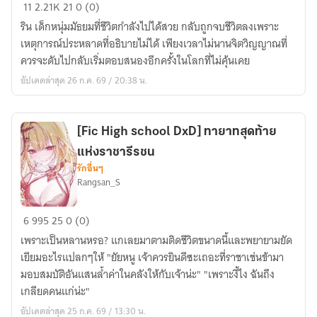
[DXD]จิต
11
2.21K
21
0 (0)
วิญญาณ
ริน เด็กหนุ่มมัธยมที่ชีวิตกำลังไปได้สวย กลับถูกจบชีวิตลงเพราะ
แรก
เหตุการณ์ประหลาดที่อธิบายไม่ได้ เพียงเวลาไม่นานจิตวิญญาณที่
เริ่ม
ควรจะดับไปกลับเริ่มตอบสนองอีกครั้งในโลกที่ไม่คุ้นเคย
แห่งHingshool
อัปเดตล่าสุด 26 ก.ค. 69 / 20:38 น.
[Fic High school DxD] ทายาทสุดท้าย
แห่งราชารีรชน
รักอื่นๆ
Rangsan_S
[Fic
6
995
25
0 (0)
High
เพราะเป็นหลานหรอ? แกเลยมาตามติดชีวิตขนาดนี้และพยายามยัด
school
เยียมอะไรแปลกๆให้ "ยัยหนู เจ้าควรยินดีซะเถอะที่ราชาเช่นข้ามา
DxD]
มอบสมบัติอันแสนล้ำค่าในคลังให้กับเจ้าน่ะ" "เพราะงี้ไง ฉันถึง
ทายาท
เกลียดคนแก่น่ะ"
สุดท้าย
อัปเดตล่าสุด 25 ก.ค. 69 / 13:30 น.