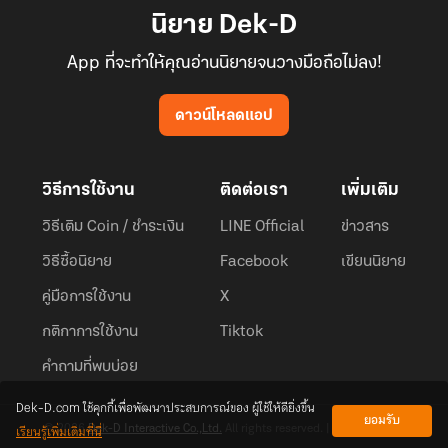
นิยาย Dek-D
App ที่จะทำให้คุณอ่านนิยายจนวางมือถือไม่ลง!
ดาวน์โหลดแอป
วิธีการใช้งาน
ติดต่อเรา
เพิ่มเติม
วิธีเติม Coin / ชำระเงิน
LINE Official
ข่าวสาร
วิธีซื้อนิยาย
Facebook
เขียนนิยาย
คู่มือการใช้งาน
X
กติกาการใช้งาน
Tiktok
คำถามที่พบบ่อย
Dek-D.com ใช้คุกกี้เพื่อพัฒนาประสบการณ์ของ ผู้ใช้ให้ดียิ่งขึ้น
ยอมรับ
เรียนรู้เพิ่มเติมที่นี่
© 2026
Dek-D Interactive Co.,Ltd.
All rights reserved. |
Privacy Policy