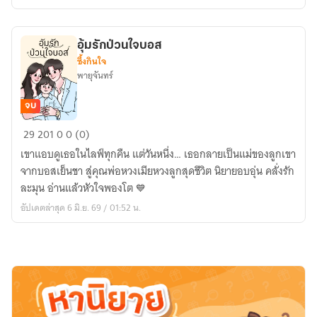
ปี3)
อุ้มรักป่วนใจบอส
ซึ้งกินใจ
พายุจันทร์
จบ
อุ้ม
29
201
0
0 (0)
รัก
เขาแอบดูเธอในไลฟ์ทุกคืน แต่วันหนึ่ง… เธอกลายเป็นแม่ของลูกเขา
ป่วน
จากบอสเย็นชา สู่คุณพ่อหวงเมียหวงลูกสุดชีวิต นิยายอบอุ่น คลั่งรัก
ใจ
ละมุน อ่านแล้วหัวใจพองโต 💙
บอส
อัปเดตล่าสุด 6 มิ.ย. 69 / 01:52 น.