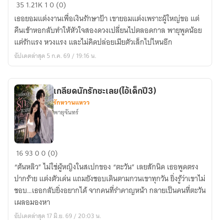
เมีย
35
1.21K
1
0 (0)
แต่ง
เธอยอมแต่งงานเพื่อเงินรักษาป้า เขายอมแต่งเพราะผู้ใหญ่ขอ แต่
กลาง
คืนเข้าหอกลับทำให้หัวใจสองดวงเปลี่ยนไปตลอดกาล พายุพูดน้อย
ไร่
แต่รักแรง หวงแรง และไม่คิดปล่อยเมียตัวเล็กไปไหนอีก
ของ
อัปเดตล่าสุด 5 ก.ค. 69 / 19:16 น.
พายุ
เกลียดนักรักซะเลย(ไอ้เด็กปี3)
รักหวานแหวว
พายุจันทร์
เกลียด
16
93
0
0 (0)
นัก
“ต้นหลิว” ไม่ใช่ผู้หญิงในสเปกของ “ตะวัน” เลยสักนิด เธอพูดตรง
รัก
ปากร้าย แต่งตัวเด่น แถมยังชอบเดินตามกวนเขาทุกวัน ยิ่งรู้ว่าเขาไม่
ซะ
ชอบ…เธอกลับยิ่งอยากได้ จากคนที่รำคาญหน้า กลายเป็นคนที่ตะวัน
เลย(ไอ้
เผลอมองหา
เด็ก
อัปเดตล่าสุด 17 มิ.ย. 69 / 20:03 น.