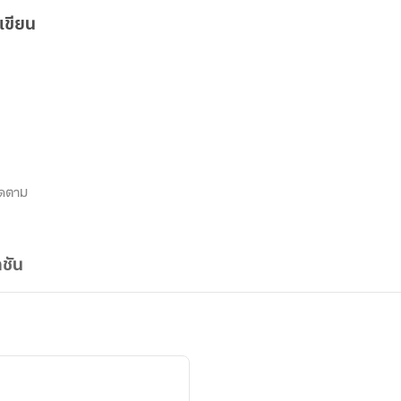
เขียน
ิดตาม
ชัน