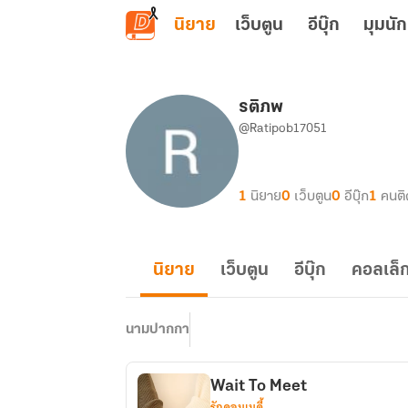
ข้ามไปยังเนื้อหาหลัก
นิยาย
เว็บตูน
อีบุ๊ก
มุมนัก
รติภพ
@Ratipob17051
1
นิยาย
0
เว็บตูน
0
อีบุ๊ก
1
คนต
นิยาย
เว็บตูน
อีบุ๊ก
คอลเล็ก
นามปากกา
Wait To Meet
รักคอมเมดี้