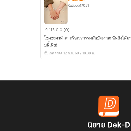
Ratipob17051
Wait
9
113
0
0 (0)
To
โชคชะตานำพาหรือเวรกรรมมันบังตานะ ฉันถึงได้ม
Meet
บนี้เนี่ย!
อัปเดตล่าสุด 12 ก.ค. 69 / 18:38 น.
นิยาย Dek-D