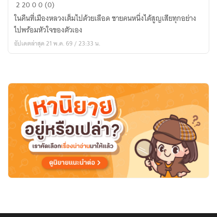
ใน
2
20
0
0 (0)
วัน
ในคืนที่เมืองหลวงเต็มไปด้วยเลือด ชายคนหนึ่งได้สูญเสียทุกอย่าง
ที่
ไปพร้อมหัวใจของตัวเอง
โลก
อัปเดตล่าสุด 21 พ.ค. 69 / 23:33 น.
เหลือ
เพียง
ความ
คิดถึง