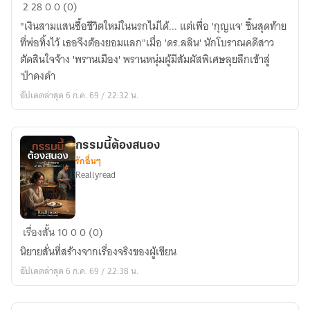
อาถรรพ์
2
28
0
0 (0)
พงไพร
"เงินสามแสนซื้อชีวิตใหม่ในนรกไม่ได้... แต่เพื่อ 'กุญแจ' ชิ้นสุดท้าย
และ
ที่พ่อทิ้งไว้ เธอจึงต้องยอมแลก"เมื่อ 'ดร.ลลิน' นักโบราณคดีสาว
สมบัติ
ตัดสินใจจ้าง 'พรานเมือง' พรานหนุ่มผู้มีสัมผัสพิเศษลุยลึกเข้าสู่
ที่
'ป่าดงดำ
สาป
อัปเดตล่าสุด 6 ก.ค. 69 / 22:32 น.
สูญ
กรรมนี้ต้องสนอง
รักอื่นๆ
Reallyread
กรรม
เรื่องสั้น
10
0
0 (0)
นี้
นิยายสั่นที่สร้างจากเรื่องจริงของผู้เขียน
ต้อง
อัปเดตล่าสุด 6 ก.ค. 69 / 22:38 น.
สนอง