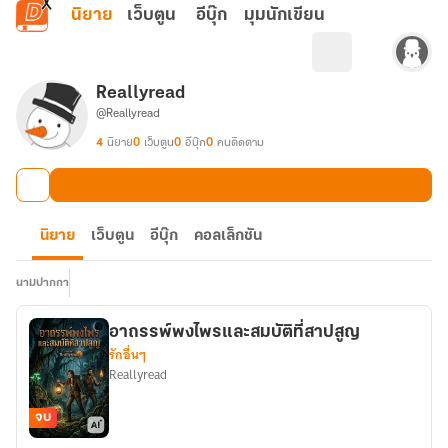
ข้ามไปยังเนื้อหาหลัก
นิยาย
เว็บตูน
อีบุ๊ก
มุมนักเขียน
Reallyread
@Reallyread
4
นิยาย
0
เว็บตูน
0
อีบุ๊ก
0
คนติดตาม
นิยาย
เว็บตูน
อีบุ๊ก
คอลเล็กชัน
นามปากกา
อาถรรพ์พงไพรและสมบัติที่สาปสูญ
รักอื่นๆ
Reallyread
จบ