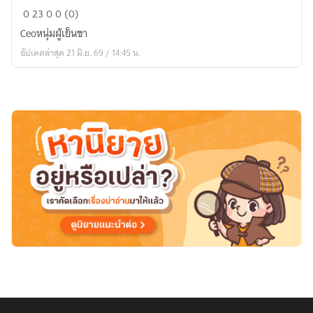
นิ
0
23
0
0 (0)
ลิน
Ceoหนุ่มผู้เย็นชา
สาว
อัปเดตล่าสุด 21 มิ.ย. 69 / 14:45 น.
ชนบท
กับceoผู้
เย็น
ชา