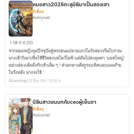
หมอสาว2026ทะลุมิติมาเป็นฮองเฮา
รักอื่นๆ
Reallyread
หมอ
1
58
0
0 (0)
สาว2026ทะลุ
จากหมอหญิงยุคปัจจุบันสู่พระสนมปลายแถวในวังหลวงจีนโบราณ
มิติ
นางเข้าวังมาเพื่อใช้ชีวิตสงบสไลว์ไลฟ์ แต่ดันไปสะดุดตา ‘บอสใหญ่’
มา
อย่างฮ่องเต้คลั่งรักเข้าเต็ม ๆ ! ท่ามกลางศัตรูรอบทิศและแผนร้าย
เป็น
ในวังหลัง นางจะใช้ ‘
ฮองเฮา
อัปเดตล่าสุด 22 มิ.ย. 69 / 12:25 น.
นิลินสาวชนบทกับceoผู้เย็นชา
รักอื่นๆ
Reallyread