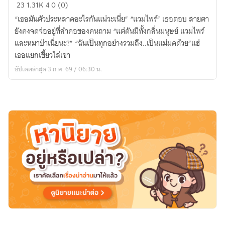
The
23
1.31K
4
0 (0)
Princess
“เธอมันตัวประหลาดอะไรกันแน่วะเนี่ย” “แวมไพร์” เธอตอบ สายตา
of
ยังคงจดจ่ออยู่ที่ลำคอของคนถาม “แต่ดันมีทั้งกลิ่นมนุษย์ แวมไพร์
Darkness~
และหมาป่าเนี่ยนะ?” “ฉันเป็นทุกอย่างรวมถึง..เป็นแม่มดด้วย”แฮ่
รัก
เธอแยกเขี้ยวใส่เขา
อันตราย
อัปเดตล่าสุด 3 ก.พ. 69 / 06:30 น.
กับ
แวมไพร์
ตัว
ป่วน(อ่าน
ฟรี)