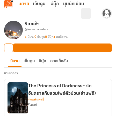
ข้ามไปยังเนื้อหาหลัก
นิยาย
เว็บตูน
อีบุ๊ก
มุมนักเขียน
รีเบคก้า
@Rebeccaberlanc
1
นิยาย
0
เว็บตูน
0
อีบุ๊ก
4
คนติดตาม
นิยาย
เว็บตูน
อีบุ๊ก
คอลเล็กชัน
นามปากกา
The Princess of Darkness~ รัก
อันตรายกับแวมไพร์ตัวป่วน(อ่านฟรี)
รักแฟนตาซี
รีเบคก้า