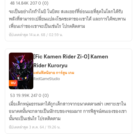
[Fic
48
14.84K
207
0 (0)
Doraemon]
จะเป็นอย่างไรถ้าโนบิ โนบิตะ สเลเยอร์ที่อ่อนแอที่สุดในโลกได้รับ
Nobita
พลังที่สามารถเปลี่ยนแปลงโชคชะตาของเขาได้ และการได้พบพาน
no
เพื่อนเก่าของเขาจะเป็นเช่นไร โปรดติดตาม
MonsterSlayer
อัปเดตล่าสุด 14 ม.ค. 68 / 02:59 น.
[Fic Kamen Rider Zi-O] Kamen
Rider Kuroryu
แฟนฟิคนิยาย การ์ตูน เกม
RedGameStudio
จบ
[Fic
53
19.99K
247
0 (0)
Kamen
เมื่อเด็กหนุ่มธรรมดาได้ถูกเด็กสาวจากอนาคตตามฆ่า เพราะเขาใน
Rider
อนาคตนั้นจะกลายเป็นนักรบของจอมมาร การพิสูจน์ตนเองของเขา
Zi-
นั้นจะเป็นเช่นไร โปรดติดตาม
O]
อัปเดตล่าสุด 3 ต.ค. 64 / 19:26 น.
Kamen