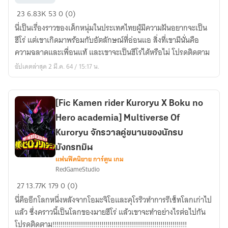
[Fic
23
6.83K
53
0 (0)
My
นี่เป็นเรื่องราวของเด็กหนุ่มในประเทศไทยผู้มีความฝันอยากจะเป็น
hero
ฮีโร่ แต่เขาเกิดมาพร้อมกับอัตลักษณ์ที่อ่อนแอ สิ่งที่เขามีนั่นคือ
Academia]
ความฉลาดและเพื่อนแท้ และเขาจะเป็นฮีโร่ได้หรือไม่ โปรดติดตาม
Hero
อัปเดตล่าสุด 2 มี.ค. 64 / 15:17 น.
of
Thailand
เด็ก
[Fic Kamen rider Kuroryu X Boku no
เกรียน
Hero academia] Multiverse Of
กู้
โลก
Kuroryu จักรวาลคู่ขนานของนักรบ
มังกรทมิฬ
แฟนฟิคนิยาย การ์ตูน เกม
[Fic
RedGameStudio
Kamen
27
13.77K
179
0 (0)
rider
นี่คืออีกโลกหนึ่งหลังจากโอมะจิโอและคุโรริวทำการรีเซ็ทโลกเก่าไป
Kuroryu
แล้ว ซึ่งคราวนี้เป็นโลกของมายฮีโร่ แล้วเขาจะทำอย่างไรต่อไปกัน
X
โปรดติดตาม!!!!!!!!!!!!!!!!!!!!!!!!!!!!!!!!!!!!!!!!!!!!!!!!!!!!!!!!!!!!!!!!!!
Boku