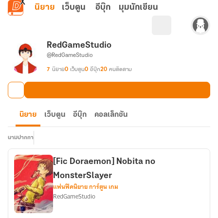
ข้ามไปยังเนื้อหาหลัก
นิยาย
เว็บตูน
อีบุ๊ก
มุมนักเขียน
RedGameStudio
@RedGameStudio
7
นิยาย
0
เว็บตูน
0
อีบุ๊ก
20
คนติดตาม
นิยาย
เว็บตูน
อีบุ๊ก
คอลเล็กชัน
นามปากกา
[Fic Doraemon] Nobita no
MonsterSlayer
แฟนฟิคนิยาย การ์ตูน เกม
RedGameStudio