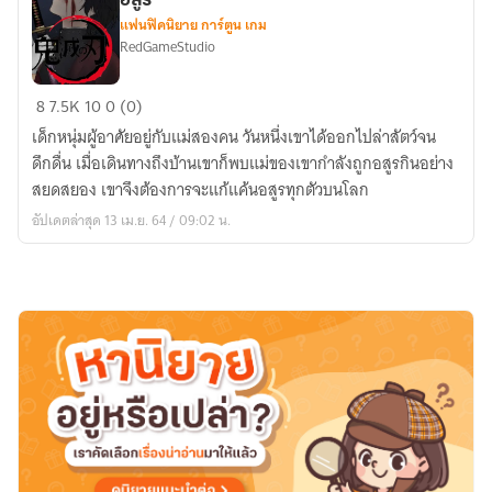
อสูร
มอน
แฟนฟิคนิยาย การ์ตูน เกม
RedGameStudio
[Fic
8
7.5K
10
0 (0)
Kimetsu
เด็กหนุ่มผู้อาศัยอยู่กับแม่สองคน วันหนึ่งเขาได้ออกไปล่าสัตว์จน
no
ดึกดื่น เมื่อเดินทางถึงบ้านเขาก็พบแม่ของเขากำลังถูกอสูรกินอย่าง
Yaiba]
สยดสยอง เขาจึงต้องการจะแก้แค้นอสูรทุกตัวบนโลก
นัก
อัปเดตล่าสุด 13 เม.ย. 64 / 09:02 น.
ล่า
พันธุ์
อสูร