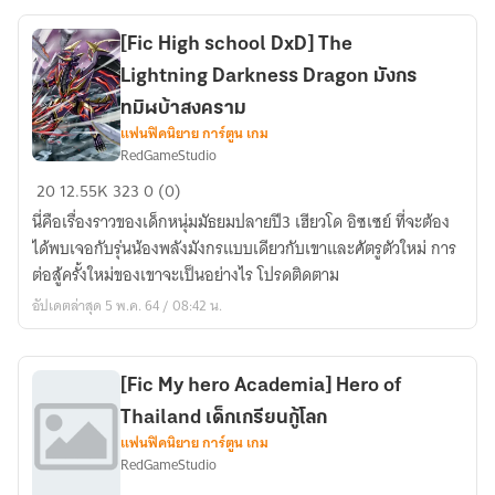
Rider
Kuroryu
[Fic High school DxD] The
Lightning Darkness Dragon มังกร
ทมิฬบ้าสงคราม
แฟนฟิคนิยาย การ์ตูน เกม
RedGameStudio
[Fic
20
12.55K
323
0 (0)
High
นี่คือเรื่องราวของเด็กหนุ่มมัธยมปลายปี3 เฮียวโด อิซเซย์ ที่จะต้อง
school
ได้พบเจอกับรุ่นน้องพลังมังกรแบบเดียวกับเขาและศัตรูตัวใหม่ การ
DxD]
ต่อสู้ครั้งใหม่ของเขาจะเป็นอย่างไร โปรดติดตาม
The
อัปเดตล่าสุด 5 พ.ค. 64 / 08:42 น.
Lightning
Darkness
Dragon
มังกร
[Fic My hero Academia] Hero of
ทมิฬ
Thailand เด็กเกรียนกู้โลก
บ้า
แฟนฟิคนิยาย การ์ตูน เกม
RedGameStudio
สงคราม