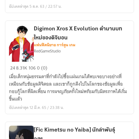
no
อัปเดตล่าสุด 5 ส.ค. 63 / 22:57 น.
Hero
academia]
Multiverse
Digimon Xros X Evolution ตำนานบท
Of
ใหม่ของดิจิมอน
Kuroryu
แฟนฟิคนิยาย การ์ตูน เกม
จักรวาล
RedGameStudio
คู่
ขนาน
Digimon
24
8.31K
106
0 (0)
ของ
Xros
เมื่อเด็กหนุ่มธรรมดาที่กำลังไปซื้อแผ่นเกมได้พบเจอบางอย่างที่
นักรบ
X
เหมือนกับข้อมูลดิจิตอล และเขาก็ถูกดึงไปในโลกของข้อมูลเพื่อ
มังกร
Evolution
กอบกู้โลกที่ผิดเพี้ยน การผจญภัยครั้งใหม่พร้อมกับมิตรภาพได้เริ่ม
ทมิฬ
ตำนาน
ขึ้นแล้ว
บท
อัปเดตล่าสุด 12 มี.ค. 65 / 23:38 น.
ใหม่
ขอ
งดิ
[Fic Kimetsu no Yaiba] นักล่าพันธุ์
จิ