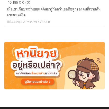
Desire
10
185
0
0 (0)
เกือบ
เมื่อเขาเกือบจะรักเธอแต่ดันมารู้ก่อนว่าเธอคือลูกของคนที่เขาแค้น
จะ
มาตลอดชีวิต
รัก
อัปเดตล่าสุด 23 พ.ค. 69 / 22:48 น.