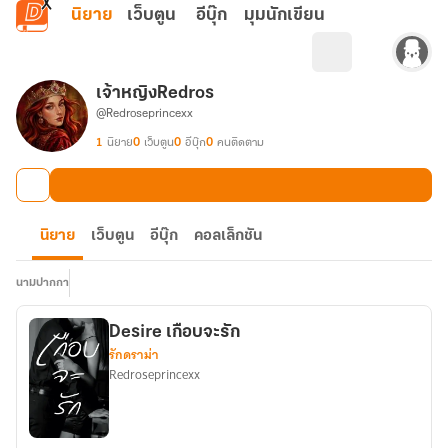
ข้ามไปยังเนื้อหาหลัก
นิยาย
เว็บตูน
อีบุ๊ก
มุมนักเขียน
เจ้าหญิงRedros
@Redroseprincexx
1
นิยาย
0
เว็บตูน
0
อีบุ๊ก
0
คนติดตาม
นิยาย
เว็บตูน
อีบุ๊ก
คอลเล็กชัน
นามปากกา
Desire เกือบจะรัก
รักดราม่า
Redroseprincexx