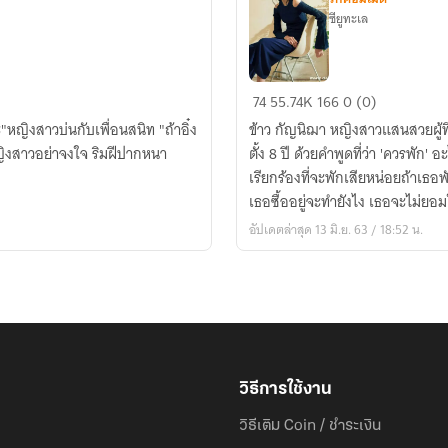
ซียูทะเล
เลขา
74
55.74K
166
0 (0)
ยอด
ค่ะ"หญิงสาวบ่นกับเพื่อนสนิท "ถ้าอิ๋ง
ข้าว กัญนิฌา หญิงสาวแสนสวยผู้
รัก
ญิงสาวอย่าจงใจ ริมฝีปากหนา
ตั้ง 8 ปี ด้วยคำพูดที่ว่า 'ควรพั
เรียกร้องที่จะพักเสียหน่อยถ้าเธอพ
เธอซื้ออยู่จะทำยังไง เธอจะไม่ยอมให้บอสมาท
จึงต้องถูกงัดมาใช้เพื่อความอยู่รอดใ
อัปเดตล่าสุด 13 มิ.ย. 63 / 18:52 น.
วิธีการใช้งาน
วิธีเติม Coin / ชำระเงิน