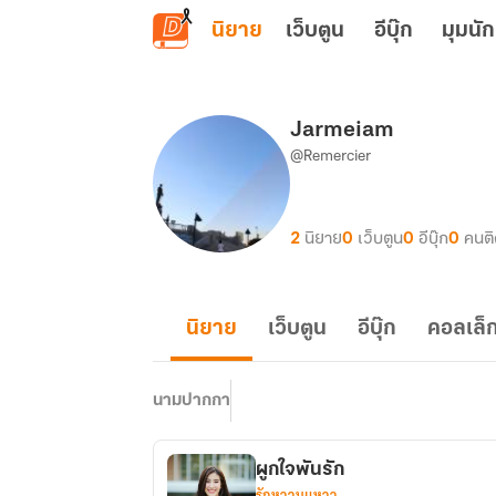
ข้ามไปยังเนื้อหาหลัก
นิยาย
เว็บตูน
อีบุ๊ก
มุมนัก
Jarmeiam
@Remercier
2
นิยาย
0
เว็บตูน
0
อีบุ๊ก
0
คนต
นิยาย
เว็บตูน
อีบุ๊ก
คอลเล็ก
นามปากกา
ผูกใจพันรัก
รักหวานแหวว