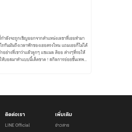
ที่กำลังจะถูกเชิญออกจากตำแหน่งเลขาที่เธอทำมา
ก' อะไรกันมันถึงเวลาพักของเธอตรงไหน แถมเธอก็ไม่ได้
ักอย่างที่เขาว่าแล้วลูกๆ แชแนล ดิออ ต่างๆที่รอให้
ำแบบนี้เด็ดขาด ! สกิลการอ่อยขั้นเทพ
นครั้งนี้!
ติดต่อเรา
เพิ่มเติม
LINE Official
ข่าวสาร