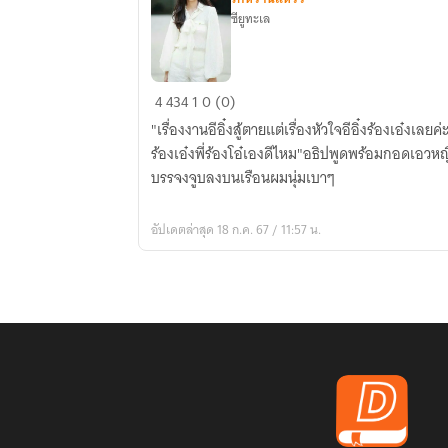
ซียูทะเล
ผูก
4
434
1
0 (0)
ใจ
"เรื่องงานอีอิ๋งสู้ตายแต่เรื่องหัวใจอีอิ๋งร้องเอ๋งเลย
พัน
ร้องเอ๋งพี่ร้องโอ๋เองดีไหม"อธิปพูดพร้อมกอดเอวห
รัก
บรรจงจูบลงบนเรือนผมนุ่มเบาๆ
อัปเดตล่าสุด 18 ก.ค. 67 / 11:57 น.